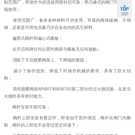
制范围广，即使作为控流使用密封仍可靠；带凸缘式的阀门可作为终
端使用；
顶部
使用范围广，备有各种材料可供使用，常规的阀体碳钢、不锈
钢，必要是可用包含蒙乃尔合金在内的其它材料。
偏置式阀杆和偏心式蝶板：
在开启和牌任何位置时阀座与蝶板无任何接触；
消除了开启频繁阀座上、下两端的磨损；
减小了操作扭矩、降低了对操作机械的要求，具有了防火结
构；
高性能蝶阀按API607和BS6755第二部分经过火烧试验，在发生
火烧时具有密封能力。
阀杆安装牢固可靠：
阀杆上部安装有紧定环，即使由于意外情况，阀杆在阀门内断
裂，阀杆的上部也不会穿过坚定环落下；