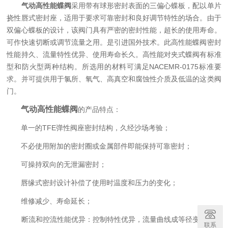
气动高性能蝶阀
采用带有球形密封表面的三偏心蝶板，配以单片
挠性唇式密封座，适用于要求可靠密封和良好调节特性的场合。由于
双偏心蝶板的设计，该阀门具有严密的密封性能，超长的使用寿命。
可作快速切断或调节流量之用。是引进国外技术。此高性能蝶阀密封
性能持久、流量特性优异、使用寿命长久。高性能对夹式蝶阀有标准
型和防火型两种结构。所选用的材料可满足NACEMR-0175标准要
求。并可提供用于氯所、氧气、高真空和腐蚀性介质及低温的这类阀
门。
气动高性能蝶阀
的产品特点：
单一的TFE弹性阀座密封结构，久经沙场考验；
不必使用附加的密封圈或金属部件即能保持可靠密封；
可操持双向的无泄漏密封；
唇缘式密封设计补偿了使用时温度和压力的变化；
维修减少、寿命延长；
断流和控流性能优异：控制特性优异，流量曲线成等径变化；控
联系