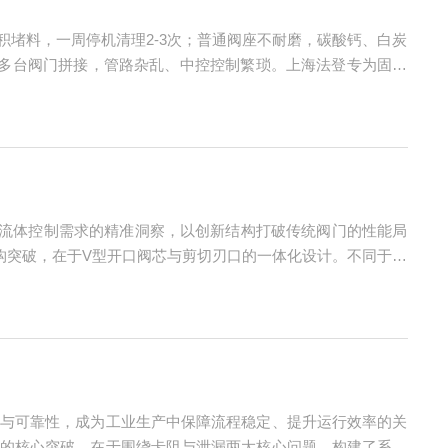
堵料，一周停机清理2-3次；普通阀座不耐磨，碳酸钙、白炭
多台阀门拼接，管路杂乱、中控控制繁琐。上海法登专为固体
一套阀门替代多路管路切换，适配化工、食品、新材料、塑料
流体控制需求的精准洞察，以创新结构打破传统阀门的性能局
构突破，在于V型开口阀芯与剪切刃口的一体化设计。不同于传
连续调节还是快速切断，都能精准响应。而阀芯边缘的剪切刃
与可靠性，成为工业生产中保障流程稳定、提升运行效率的关
的核心突破，在于围绕卡阻与泄漏两大核心问题，构建了系统