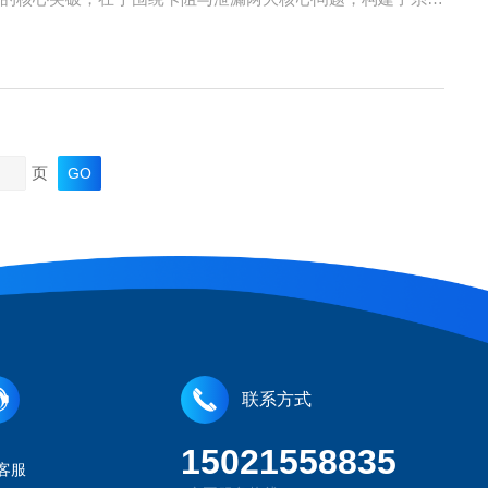
道设计，减少介质流动死角，避免颗粒介质在阀腔内淤积；插
页
联系方式
15021558835
客服