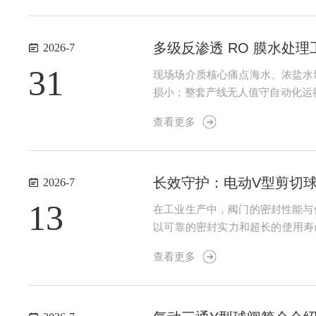
多级反渗透 RO 膜水处
2026-7
31
现场场介质核心痛点海水、浓盐水氯
损小；整套产线无人值守自动化运
海水防腐+自控需求，全项目规模
查看更多
滤管路阀体球墨铸铁衬胶/衬EPDM，.
长效守护：电动V型剪切
2026-7
13
在工业生产中，阀门的密封性能与
以可靠的密封实力和超长的使用寿
其密封体系的设计直击传统阀门的
查看更多
料，配合精密的加工精度，形成紧密