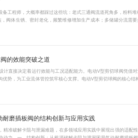
绍
设备工程师，大概率都踩过这些坑：老式三通阀流道死角多，粉料堆积
装，阀体生锈、密封老化，频繁维修增加生产成本；多储罐分流需要
三通换向阀），顺滑流道、多梯度耐磨防腐密封、全角度管路适配，
阀又称三通...
球阀的效能突破之道
设计直接决定着运行效能与工况适配能力。电动V型剪切球阀凭借对
构优势，为工业流体管控筑牢核心支撑。电动V型剪切球阀的核心结
可根据工况需求灵活调节开度，实现对流体流量的精准控制，无论是
门关闭时，剪切...
动耐磨插板阀的结构创新与应用实践
，精准破解卡阻与泄漏难题，在多领域应用实践中展现出强的适配性
劲动力。一、结构创新：从根源破解卡阻与泄漏困局气动耐磨插板阀