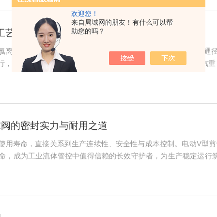
欢迎您！
来自局域网的朋友！有什么可以帮
助您的吗？
理工艺配套阀门案例
离子含量高，普通碳钢极易腐蚀生锈，必须防腐型阀体；管路通径大（
行，必须支持中控远程信号反馈、开关控制；车间长期潮湿，水汽重
化配置两类核心阀门：阀门类型使用位置阀体配置选型功能作用气动
..
球阀的密封实力与耐用之道
使用寿命，直接关系到生产连续性、安全性与成本控制。电动V型剪
命，成为工业流体管控中值得信赖的长效守护者，为生产稳定运行筑
痛点。传统阀门常因杂质卡堵、密封面磨损导致泄漏，而该阀门采
贴合的密封界面。...