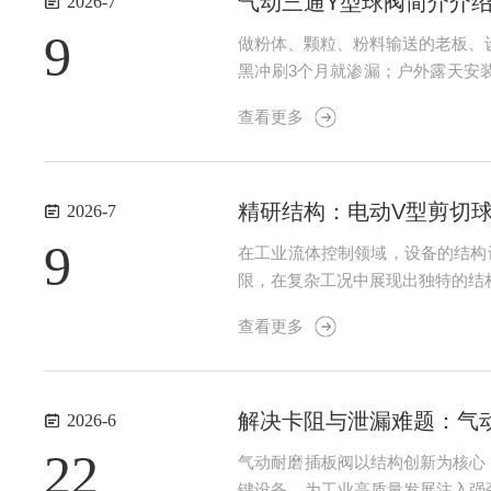
气动三通Y型球阀简介介
2026-7
9
做粉体、颗粒、粉料输送的老板、
黑冲刷3个月就渗漏；户外露天安
物料输送研发Y型三通法兰球阀（
查看更多
粒子全行业气力输送工况。Y型三通球
精研结构：电动V型剪切
2026-7
9
在工业流体控制领域，设备的结构
限，在复杂工况中展现出独特的结
统球阀的圆形通孔，V型开口阀芯
查看更多
口，与阀座形成精密咬合结构，当阀
解决卡阻与泄漏难题：气
2026-6
22
气动耐磨插板阀以结构创新为核心
键设备，为工业高质量发展注入强