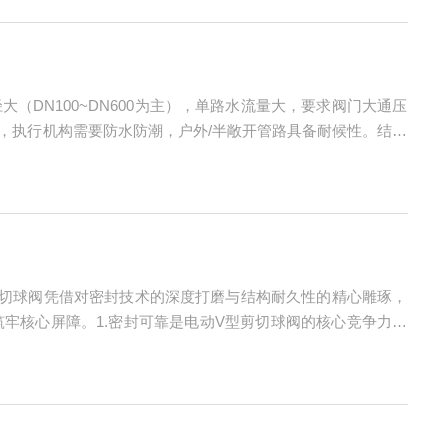
DN100~DN600为主），单路水流量大，要求阀门大通压
，执行机构需要防水防潮，户外/半敞开管路具备耐候性。结合
法兰蝶阀RO反渗透膜架进出水支管、浓水回流管路、预处理过
切球阀凭借对密封技术的深度打磨与结构耐久性的精心雕琢，
牢核心屏障。1.密封可靠是电动V型剪切球阀的核心竞争力，
用弹性补偿式密封结构，阀座与阀芯的密封面采用特殊弹性材