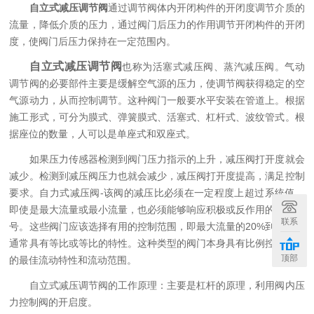
自立式减压调节阀
通过调节阀体内开闭构件的开闭度调节介质的
流量，降低介质的压力，通过阀门后压力的作用调节开闭构件的开闭
度，使阀门后压力保持在一定范围内。
自立式减压调节阀
也称为活塞式减压阀、蒸汽减压阀。气动
调节阀的必要部件主要是缓解空气源的压力，使调节阀获得稳定的空
气源动力，从而控制调节。这种阀门一般要水平安装在管道上。根据
施工形式，可分为膜式、弹簧膜式、活塞式、杠杆式、波纹管式。根
据座位的数量，人可以是单座式和双座式。
如果压力传感器检测到阀门压力指示的上升，减压阀打开度就会
减少。检测到减压阀压力也就会减少，减压阀打开度提高，满足控制
要求。自力式减压阀-该阀的减压比必须在一定程度上超过系统值。
即使是最大流量或最小流量，也必须能够响应积极或反作用的控制信
联系
号。这些阀门应该选择有用的控制范围，即最大流量的20%到80%。
通常具有等比或等比的特性。这种类型的阀门本身具有比例控制所需
顶部
的最佳流动特性和流动范围。
自立式减压调节阀的工作原理：主要是杠杆的原理，利用阀内压
力控制阀的开启度。