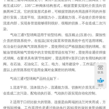
相互成120°、135°二种阀体结构形式，根据需要实现对介质流向切
换两种工况。它的安装形式多样，可根据管路的布局选择不同的外形
进行安装，流道平坦、流体阻力小，流通能力强，不会使介质停留在
流道内部，实现各管道能够得到很好、很顺的切换，不会造成二次污
染。
气动三通Y型球阀适用于轻型结构、低压截止(压差小)、腐蚀性
介质的管路系统中。在低温(深冷)装置和管路系统中也可选用球阀。
在冶金行业的氧气管路系统中，需使用经过严格脱脂处理的球阀。在
输油管线和输气管线中的主管线需埋设在地下时，需使用全通径焊接
式球阀。在要求具有调节性能时，需选用带V形开口的专用结构的球
阀。在石油、石油化工、化工、电力、城市建设中，工作温度在200
度以上的管路系统可选用金属对金属密封的球阀。
联系
气动三通Y型球阀产品特点如下：
顶部
1.流道平坦、流体阻力小，流通能力强。切换时介质无滞留，不
会造成二次污染。配电动执行器、气动执行器实现自动化控制。
2.适用于口径比较大的管路。连接是由两端的法兰对夹而成，方
便拆卸维修。工作原理也是通过电动执行器90度的旋转来带动阀球