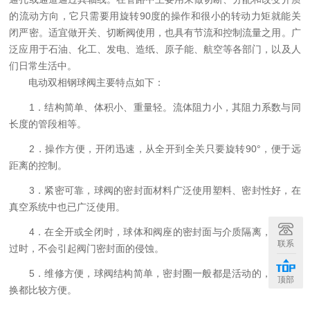
的流动方向，它只需要用旋转90度的操作和很小的转动力矩就能关
闭严密。适宜做开关、切断阀使用，也具有节流和控制流量之用。广
泛应用于石油、化工、发电、造纸、原子能、航空等各部门，以及人
们日常生活中。
电动双相钢球阀主要特点如下：
1．结构简单、体积小、重量轻。流体阻力小，其阻力系数与同
长度的管段相等。
2．操作方便，开闭迅速，从全开到全关只要旋转90°，便于远
距离的控制。
3．紧密可靠，球阀的密封面材料广泛使用塑料、密封性好，在
真空系统中也已广泛使用。
4．在全开或全闭时，球体和阀座的密封面与介质隔离，介质通
联系
过时，不会引起阀门密封面的侵蚀。
5．维修方便，球阀结构简单，密封圈一般都是活动的，拆卸更
顶部
换都比较方便。