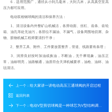
6．适用范围广，通径从小到几毫米，大到几米，从高真空至高
压力都可应用。
电动双相钢球阀的清洁和保养方法：
1、清洁设备内外整矿山机械洁，各滑动面、丝杠、齿条、齿轮
箱、油孔等处无油污，各部位不漏油、不漏气，设备周围地切屑、杂
物、脏物机械工程师要清扫干净；
2、整齐工具、附件、工件要放置整齐，管道、线路要有条理；
3、润滑良好按时加油或换油，不断油，无干摩现象，油压正
常，油标明亮，油路畅通，油质符合天津机械要求，油枪、油杯、油
毡清洁。
给大家讲一讲电动高压三通球阀的开启过程
上一个：
返回列表
电动V型剪切球阀是一种球芯为V型结构调节阀
下一个：