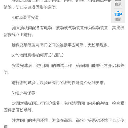
在浇筑混凝土时，流进闸板、闸框、斜铁、挡板间隙中的灰浆应
联系
清除，防止灰浆凝固影响启闭。
4.驱动装置安装
顶部
如果插板阀配备有电动、液动或气动装置作为驱动装置，其接线
需按线路图进行。
确保驱动装置与阀门之间的连接牢固可靠，无松动现象。
5.气动耐磨插板阀调试与测试
安装完成后，进行阀门的调试工作，确保阀门能够正常开启和关
闭。
进行密封试验，以验证阀门的密封性能是否达到要求。
6.维护与保养
定期对插板阀进行维护保养，包括清理阀门内外的杂物、检查紧
固件是否松动等。
注意阀门的使用环境，避免在高温、高粉尘等恶劣环境下长期使
用。