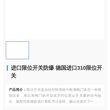
进口限位开关防爆 德国进口310限位开
关
产品简介：
限位开关是自动控制系统中检测阀门状态一种现
场仪表，用以将阀门的开启或关闭位置以开关量的信号输
出，被程控器接收或计算机寻访采样，确认后执行下一步程
序．该产品也可以作为自控系统中重要的阀门连锁保护及远