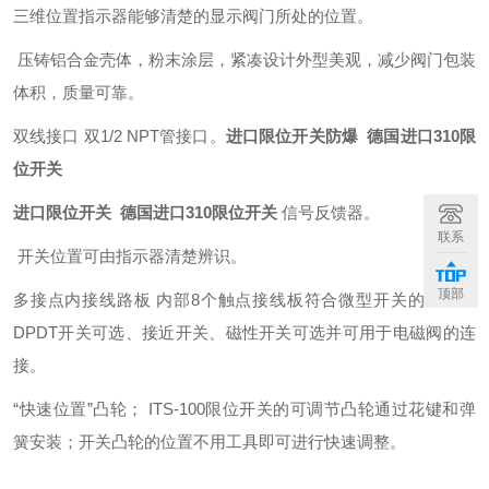
三维位置指示器能够清楚的显示阀门所处的位置。
压铸铝合金壳体，粉末涂层，紧凑设计外型美观，减少阀门包装
体积，质量可靠。
双线接口 双1/2 NPT管接口。
进口限位开关防爆 德国进口310限
位开关
进口限位开关 德国进口310限位开关
信号反馈器。
联系
开关位置可由指示器清楚辨识。
顶部
多接点内接线路板 内部8个触点接线板符合微型开关的标准，
DPDT开关可选、接近开关、磁性开关可选并可用于电磁阀的连
接。
“快速位置”凸轮； ITS-100限位开关的可调节凸轮通过花键和弹
簧安装；开关凸轮的位置不用工具即可进行快速调整。