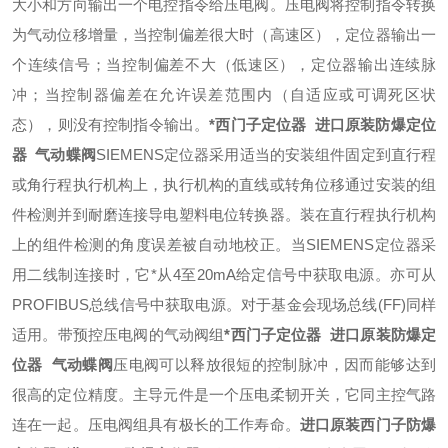
大小和方向输出一个电控指令给压电阀。压电阀将控制指令转换
为气动位移增量，当控制偏差很大时（高速区），定位器输出一
个连续信号；当控制偏差不大（低速区），定位器输出连续脉
冲；当控制器偏差在允许误差范围内（自适应或可调死区状
态），则没有控制指令输出。
*西门子定位器 进口原装防爆定位
器 气动蝶阀
SIEMENS定位器采用适当的安装组件固定到直行程
或角行程执行机构上，执行机构的直线或转角位移通过安装的组
件检测并到耐磨连接导电塑料电位转换器。
装在直行程执行机构
上的组件检测的角度误差被自动地校正。当SIEMENS定位器采
用二线制连接时，它*从4至20mA给定信号中获取电源。亦可从
PROFIBUS总线信号中获取电源。对于基金会现场总线(FF)同样
适用。
带预控压电阀的气动阀组
*西门子定位器 进口原装防爆定
位器 气动蝶阀
压电阀可以释放很短的控制脉冲，因而能够达到
很高的定位精度。主导元件是一个压电柔韧开关，它同主控气路
连在一起。压电阀组具有极长的工作寿命。
进口原装西门子防爆