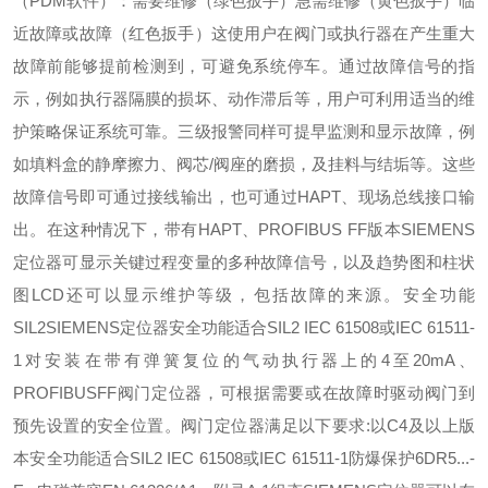
（PDM软件）：
需要维修（绿色扳手）
急需维修（黄色扳手）
临
近故障或故障（红色扳手）
这使用户在阀门或执行器在产生重大
故障前能够提前检测到，可避免系统停车。通过故障信号的指
示，例如执行器隔膜的损坏、动作滞后等，用户可利用适当的维
护策略保证系统可靠。
三级报警同样可提早监测和显示故障，例
如填料盒的静摩擦力、阀芯/阀座的磨损，及挂料与结垢等。
这些
故障信号即可通过接线输出，也可通过HAPT、现场总线接口输
出。在这种情况下，带有HAPT、PROFIBUS FF版本SIEMENS
定位器可显示关键过程变量的多种故障信号，以及趋势图和柱状
图
LCD还可以显示维护等级，包括故障的来源。
安全功能
SIL2
SIEMENS定位器安全功能适合SIL2 IEC 61508或IEC 61511-
1对安装在带有弹簧复位的气动执行器上的4至20mA、
PROFIBUSFF阀门定位器，可根据需要或在故障时驱动阀门到
预先设置的安全位置。
阀门定位器满足以下要求:
以C4及以上版
本安全功能适合SIL2 IEC 61508或IEC 61511-1
防爆保护6DR5...-