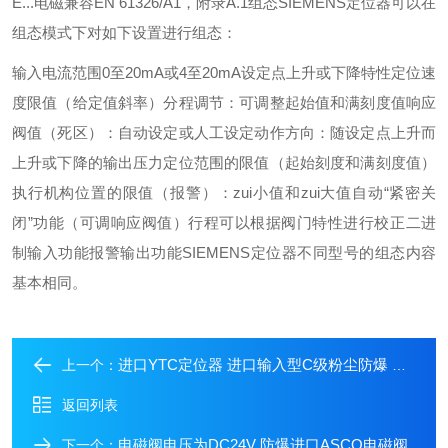
E...
电磁兼容EN 61326/A1，附录A.1
组态
SIEMENS定位器可以在
组态模式下对如下设置进行组态：
输入电流范围0至20mA或4至20mA
设定点上升或下降特性
定位速
度限值（给定值斜率）
分程调节：可调整起始值和满刻度值
响应
阀值（死区）：自动设定或人工设定
动作方向：随设定点上升而
上升或下降的输出压力
定位范围的限值（起始刻度和满刻度值）
执行机构位置的限值（报警）：zui小值和zui大值
自动“紧密关
闭”功能（可调响应阀值）
行程可以根据阀门特性进行校正
二进
制输入功能
报警输出功能
SIEMENS定位器不同型号的组态内容
基本相同。
进口YTC定位器 进口输入型C级粉尘防爆 进口气动附件
上一个：
返回列表
电磁阀电压为DC24V 防爆进口ASCO电磁阀
下一个：