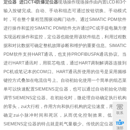
定位器 进口CT4防爆定位器
现场操作
现场操作由内置LCD和3个
输入按键完成。自动、手动和组态可通过按钮切换。
手动模式
时，可在整个量程范围驱动阀门动作。
通过SIMATIC PDM软件
进行操作和监控
SIMATIC PDM软件允许通过PC或手提电脑方便
实现远程操作和监控，定位器也能使用该软件组态，利用过程数
据和对比数据可确定整机故障诊断和维护的重要信息。
SIMATIC
PDM软件支持HART通讯，也支持PROFIBUSPA通讯协议。
当
进行HART通讯时，用双芯电缆，通过HART调制解调器连接到
PC机或笔记本的COM口。HART通讯所使用的信号是采用频移
键控方式叠加在电流信号上。
自动初始化
使用一个简单的组态菜
单可以快速配置SIEMENS定位器，也可以通过自动初始化功能
调节SIEMENS定位器。
在初始化时，微处理自动确定执行机构
的零头，zui大行程，作用方向和执行机构的定位速度，用这些来
联系
确定zui小脉冲时间和死区，从而优化控制效果。
低耗气量
SIEMENS定位器的特点就是耗气量极少。传统的定位器耗气量
顶部