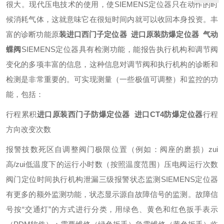
很大。现代压电技术的使用，使SIEMENS定位器只在动作的时
候消耗气体，这就意味它在很短时间内就可以收回本身投资。
丰
富的诊断功能
原
装进口西门子定位器 进口原装防爆定位器 气动
蝶阀
SIEMENS定位器具有检测功能，能报告执行机构和调节阀
变化的多项丰富的信息，这种信息对调节阀和执行机构的诊断和
检测是非常重要的。
可实现测量（一些极值可调整）和监控的功
能，包括：
行程累积
进口原装西门子防爆定位器 进口CT4防爆定位器
行程
方向改变次数
报警技数
死区自调整
阀门极限位置（例如：阀座的磨损）
zui
高/zui低温度下的运行小时数（按照温度范围）
压电阀运行次数
阀门定位时间
执行机构泄漏
三级报警状态监测
SIEMENS定位器
有更多的额外监测功能，状态显示源自故障信号的监测。故障信
号按“交通灯”的方式进行分类，用绿色、黄色和红色扳手表示