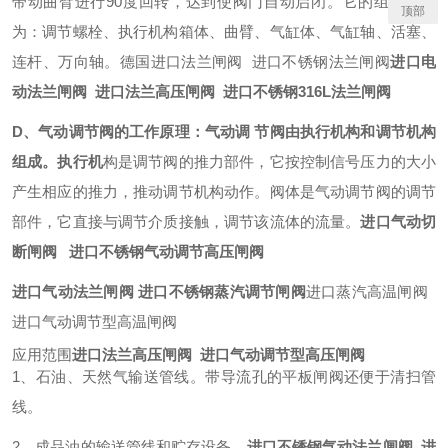
带动曲臂进行90度回转，达到使阀门自动启闭。它的组成部分
顶部
为：调节螺栓、执行机构箱体、曲臂、气缸体、气缸轴、活塞、
连杆、万向轴。德国进口法兰闸阀 进口不锈钢法兰闸阀
进口电
动法兰闸阀 进口法兰高压闸阀 进口不锈钢316L法兰闸阀
D、气动调节阀的工作原理：气动调 节阀由执行机构和调节机构
组成。执行机
构是调节阀的推力部件，它按控制信号压力的大小
产生相应的推力，推动调节机构动作。阀体是气动调节阀的调节
部件，它直接与调节介质接触，调节该流体的流量。
进口气动切
断闸阀 进口不锈钢气动调节高压闸阀
进口气动法兰闸阀 进口不锈钢蒸汽调节闸阀
进口蒸汽高温闸阀
进口气动调节型高温闸阀
应用范围
进口法兰高压闸阀 进口气动调节型高压闸阀
1、石油、天然气输送管线。带导流孔的平板闸阀还便于清扫管
线。
2、成品油的输送管线和贮存设备。
进口不锈钢气动法兰闸阀 进