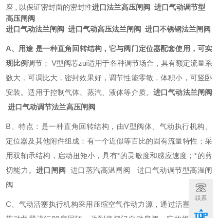
座 , 以保证密封面的密封性
进口法兰高压闸阀 进口气动调节型
高压闸阀
进口气动法兰闸阀 进口气动高压法兰闸阀 进口不锈钢法兰闸阀
A、用途 是一种直角回转结构，它与阀门定位器配套使用，可实
现比例
调节； V型阀芯zui适用于各种调节场合，具有额定流量系
数大，可调比大，密封效果好，调节性能零敏，体积小，可竖卧
安装。适用于控制气体、蒸汽、液体等介质。
进口气动法兰闸阀
进口气动调节法兰高压闸阀
B、特点：是一种直角回转结构，由V型阀体、气动执行机构、
定位器及其他附件组成；有一个近似等百比的固有流量特性；采
用双轴承结构，启动扭矩小，具有*的灵敏度和感应速度；*的剪
切能力。
进口闸阀
进口蒸汽高温闸阀 进口气动调节型高温闸
阀
联系
C、气动活塞执行机构采用压缩空气作动力源，通过活塞的运动