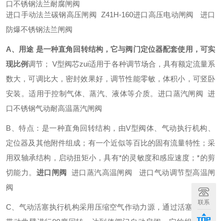
口不锈钢法兰耐腐闸阀
进口手动法兰碳钢高压闸阀 Z41H-160进口高压电动闸阀 进口
防爆不锈钢法兰闸阀
A、用途 是一种直角回转结构，它与阀门定位器配套使用，可实
现比例
调节； V型阀芯zui适用于各种调节场合，具有额定流量系
数大，可调比大，密封效果好，调节性能零敏，体积小，可竖卧
安装。适用于控制气体、蒸汽、液体等介质。进口蒸汽闸阀 进
口不锈钢气动耐高温蒸汽闸阀
B、特点：是一种直角回转结构，由V型阀体、气动执行机构、
定位器及其他附件组成；有一个近似等百比的固有流量特性；采
用双轴承结构，启动扭矩小，具有*的灵敏度和感应速度；*的剪
切能力。
进口闸阀
进口蒸汽高温闸阀 进口气动调节型高温闸
阀
联系
C、气动活塞执行机构采用压缩空气作动力源，通过活塞的运动