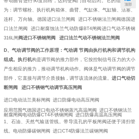
带动曲臂进行90度回转，达到使阀门自动启闭。它的组成部分
顶部
为：调节螺栓、执行机构箱体、曲臂、气缸体、气缸轴、活塞、
连杆、万向轴。德国进口法兰闸阀 进口不锈钢法兰闸阀德国进
口法兰闸阀 进口耐腐蚀法兰气动防爆BT4闸阀进口气动不锈钢
316L闸
阀进口不锈钢闸阀 进口法兰气动不锈钢法兰闸阀
D、气动调节阀的工作原理：气动调 节阀由执行机构和调节机构
组成。执行机
构是调节阀的推力部件，它按控制信号压力的大小
产生相应的推力，推动调节机构动作。阀体是气动调节阀的调节
部件，它直接与调节介质接触，调节该流体的流量。
进口气动切
断闸阀 进口不锈钢气动调节高压闸阀
进口电动法兰美标闸阀 进口防爆电动高压闸阀
应用范围气德国进口电动不锈钢蒸汽高温闸阀 进口不锈钢法兰
耐腐闸阀电动防爆CT4不锈钢闸阀 进口防爆高温高压闸阀
1、石油、天然气输送管线。带导流孔的平板闸阀还便于清扫管
线。电动防爆碳钢闸阀 进口CT4防爆法兰碳钢闸阀