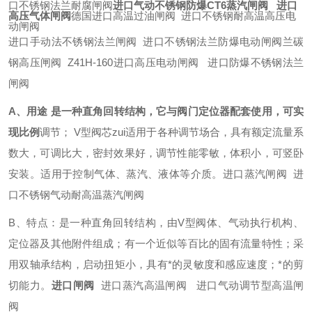
口不锈钢法兰耐腐闸阀
进口气动不锈钢防爆CT6蒸汽闸阀 进口
高压气体闸阀
德国进口高温过油闸阀 进口不锈钢耐高温高压电
动闸阀
进口手动法不锈钢法兰闸阀 进口不锈钢法兰防爆电动闸阀兰碳
钢高压闸阀 Z41H-160进口高压电动闸阀 进口防爆不锈钢法兰
闸阀
A、用途 是一种直角回转结构，它与阀门定位器配套使用，可实
现比例
调节； V型阀芯zui适用于各种调节场合，具有额定流量系
数大，可调比大，密封效果好，调节性能零敏，体积小，可竖卧
安装。适用于控制气体、蒸汽、液体等介质。进口蒸汽闸阀 进
口不锈钢气动耐高温蒸汽闸阀
B、特点：是一种直角回转结构，由V型阀体、气动执行机构、
定位器及其他附件组成；有一个近似等百比的固有流量特性；采
用双轴承结构，启动扭矩小，具有*的灵敏度和感应速度；*的剪
切能力。
进口闸阀
进口蒸汽高温闸阀 进口气动调节型高温闸
阀