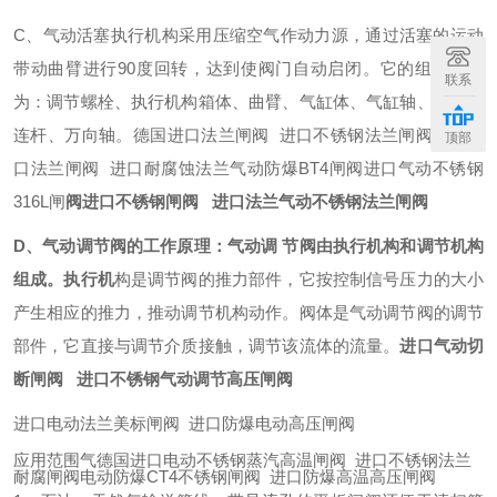
C、气动活塞执行机构采用压缩空气作动力源，通过活塞的运动
带动曲臂进行90度回转，达到使阀门自动启闭。它的组成部分
联系
为：调节螺栓、执行机构箱体、曲臂、气缸体、气缸轴、活塞、
连杆、万向轴。德国进口法兰闸阀 进口不锈钢法兰闸阀德国进
顶部
口法兰闸阀 进口耐腐蚀法兰气动防爆BT4闸阀进口气动不锈钢
316L闸
阀进口不锈钢闸阀 进口法兰气动不锈钢法兰闸阀
D、气动调节阀的工作原理：气动调 节阀由执行机构和调节机构
组成。执行机
构是调节阀的推力部件，它按控制信号压力的大小
产生相应的推力，推动调节机构动作。阀体是气动调节阀的调节
部件，它直接与调节介质接触，调节该流体的流量。
进口气动切
断闸阀 进口不锈钢气动调节高压闸阀
进口电动法兰美标闸阀 进口防爆电动高压闸阀
应用范围气德国进口电动不锈钢蒸汽高温闸阀 进口不锈钢法兰
耐腐闸阀电动防爆CT4不锈钢闸阀 进口防爆高温高压闸阀