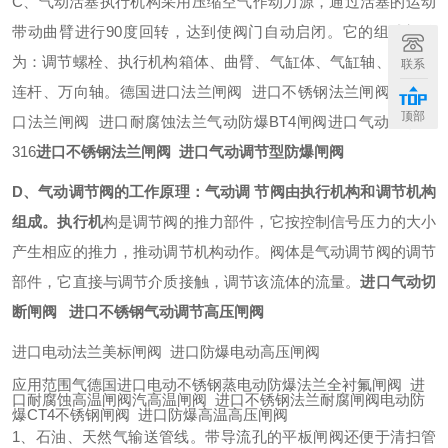
C、气动活塞执行机构采用压缩空气作动力源，通过活塞的运动
带动曲臂进行90度回转，达到使阀门自动启闭。它的组成部分
为：调节螺栓、执行机构箱体、曲臂、气缸体、气缸轴、活塞、
联系
连杆、万向轴。德国进口法兰闸阀 进口不锈钢法兰闸阀德国进
顶部
口法兰闸阀 进口耐腐蚀法兰气动防爆BT4闸阀进口气动不锈钢
316
进口不锈钢法兰闸阀 进口气动调节型防爆闸阀
D、气动调节阀的工作原理：气动调 节阀由执行机构和调节机构
组成。执行机
构是调节阀的推力部件，它按控制信号压力的大小
产生相应的推力，推动调节机构动作。阀体是气动调节阀的调节
部件，它直接与调节介质接触，调节该流体的流量。
进口气动切
断闸阀 进口不锈钢气动调节高压闸阀
进口电动法兰美标闸阀 进口防爆电动高压闸阀
应用范围气德国进口电动不锈钢蒸电动防爆法兰全衬氟闸阀 进
口耐腐蚀高温闸阀汽高温闸阀 进口不锈钢法兰耐腐闸阀电动防
爆CT4不锈钢闸阀 进口防爆高温高压闸阀
1、石油、天然气输送管线。带导流孔的平板闸阀还便于清扫管