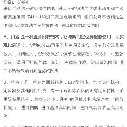
防爆BT6闸阀
进口手动法不锈钢法兰闸阀 进口不锈钢法兰防爆电动闸阀兰碳
钢高压闸阀 Z41H-160进口高压电动闸阀 进口防爆不锈钢法兰
闸阀电动防爆法兰全衬氟闸阀 进口耐腐蚀高温闸阀
A、用途 是一种直角回转结构，它与阀门定位器配套使用，可实
现比例
调节； V型阀芯zui适用于各种调节场合，具有额定流量系
数大，可调比大，密封效果好，调节性能零敏，体积小，可竖卧
安装。适用于控制气体、蒸汽、液体等介质。进口蒸汽闸阀 进
口不锈钢气动耐高温蒸汽闸阀
B、特点：是一种直角回转结构，由V型阀体、气动执行机构、
定位器及其他附件组成；有一个近似等百比的固有流量特性；采
用双轴承结构，启动扭矩小，具有*的灵敏度和感应速度；*的剪
切能力。
进口闸阀
进口蒸汽高温闸阀 进口气动调节型高温闸
阀