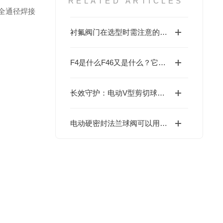
RELATED ARTICLES
全通径焊接
衬氟阀门在选型时需注意的问题
F4是什么F46又是什么？它们的区别在于什么?
长效守护：电动V型剪切球阀的密封实力与耐用之道
电动硬密封法兰球阀可以用于控制各种液态、气态介质的流量和压力