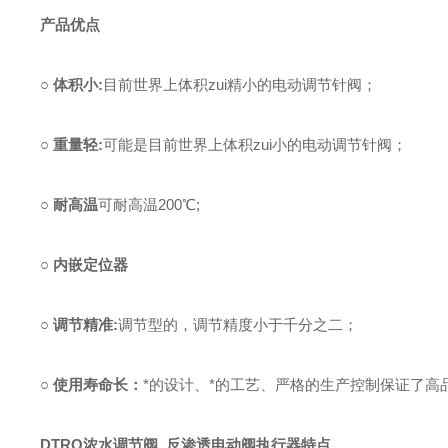
产品优点
○ 体积小:
目前世界上体积zui精小的电动调节针阀；
○ 重量轻:
可能是目前世界上体积zui小的电动调节针阀；
○ 耐高温
可耐高温200℃;
○ 内嵌定位器
○ 调节精准:
调节型的，调节精度小于千分之二；
○ 使用寿命长：
*的设计、*的工艺、严格的生产控制保证了
DTRO浓水调节阀 反渗透电动阀
执行器特点