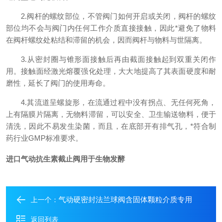
2.阀杆的螺纹部位，不管阀门如何开启或关闭，阀杆的螺纹
部位均不会与阀门内任何工作介质直接接触，因此*避免了物料
在阀杆螺纹处粘结和滞留的机会，因而阀杆与物料与世隔离。
3.从密封圈与锥形面接触后再由截面接触起到双重关闭作
用。接触面经激光熔覆强化处理，大大地提高了其表面硬度和耐
磨性，延长了阀门的使用寿命。
4.其流道呈螺旋形，在流通过程中没有拐点、无任何死角，
上有隔膜片隔离，无物料滞留，可以安全、卫生输送物料，便于
清洗，因此不易发生染菌，而且，在底部开有排气孔，*符合制
药行业GMP标准要求。
进口气动抗生素截止阀用于生物发酵
气动硬密封法兰球阀含固体颗粒介质专用
上一个：
返回列表