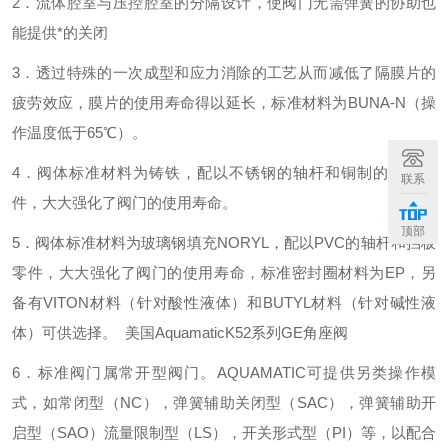
2
．流体腔室与压控腔室的分隔设计，使阀门无需弹簧的协助也
能提供*的关闭
3
．透过特殊的一次成型和应力消除的工艺从而减低了隔膜片的
疲劳效应，膜片的使用寿命得以延长，标准材料为
BUNA-N
（操
作温度低于
65
℃
）。
4
．阀体标准材料为铸铁，配以不锈钢的轴杆和铜制的挡板零
联系
件，大大强化了阀门的使用寿命。
顶部
5
．阀体标准材料为玻璃钢填充
NORYL
，配以
PVC
的轴杆和挡板
零件，大大强化了阀门的使用寿命，标准密封圈材料为
EP
，另
备有
VITON
材料（针对酸性液体）和
BUTYL
材料（针对碱性液
体）可供选择。
美国AquamaticK52系列GE角座阀
6
．标准阀门属常开型阀门。
AQUAMATIC
可提供另类操作模
式，如常闭型（
NC
），弹簧辅助关闭型（
SAC
），弹簧辅助开
启型（
SAO
）流量限制型（
LS
），开关形式型（
PI
）等，以配合