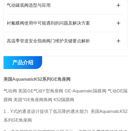
气动罐底阀选型与应用
衬氟蝶阀使用中可能遇到的问题及解决方案
高温季管道安全指南阀门维护关键要点解析
产品介绍
美国AquamaticK52系列GE角座阀
气动阀
美国
GE
气动
Y
型角座阀
GE-Aquamatic
隔膜阀
气动
GE
隔
膜阀
美国*
GE
角座阀角阀
K52
隔膜阀
1
．
Y
式的通道设计提供了低压降的通水能力
美国AquamaticK52
系列GE角座阀