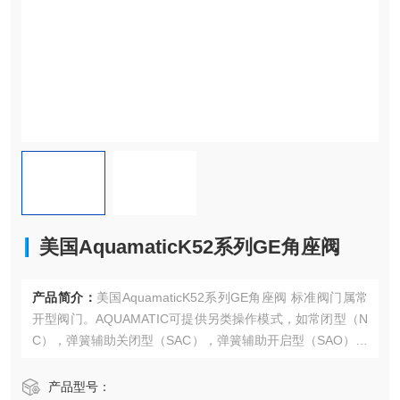
美国AquamaticK52系列GE角座阀
产品简介：
美国AquamaticK52系列GE角座阀 标准阀门属常
开型阀门。AQUAMATIC可提供另类操作模式，如常闭型（N
C），弹簧辅助关闭型（SAC），弹簧辅助开启型（SAO）流
量限制型（LS），开关形式型（PI）等，以配合多样化的操
作需求。
产品型号：