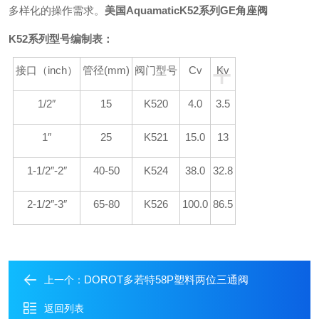
多样化的操作需求。
美国AquamaticK52系列GE角座阀
K52
系列型号编制表：
+
接口（inch）
管径(mm)
阀门型号
Cv
Kv
1/2″
15
K520
4.0
3.5
1″
25
K521
15.0
13
1-1/2″-2″
40-50
K524
38.0
32.8
2-1/2″-3″
65-80
K526
100.0
86.5
DOROT多若特58P塑料两位三通阀
上一个：
返回列表