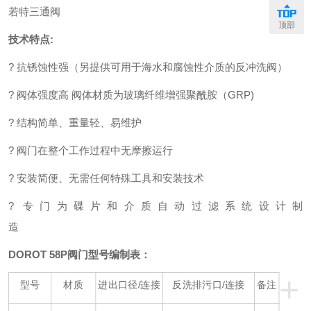
若特三通阀
顶部
技术特点
:
?
抗锈蚀性强（另提供可用于海水和腐蚀性介质的反冲洗阀）
?
阀体强度高
阀体材质为玻璃纤维增强聚酰胺（
GRP)
?
结构简单、重量轻、易维护
?
阀门在整个工作过程中无摩擦运行
?
安装简便、无需任何特殊工具和安装技术
?
专门为碟片和介质自动过滤系统设计制
造
DOROT 58P
阀门型号编制表：
+
型号
材质
进出口径/连接
反洗排污口/连接
备注