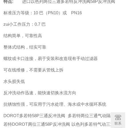
特点
:
进口以色列两位三通多若特反冲洗阀58P反冲洗阀
标准压力等级：
10
巴（
PN10
）或
PN16
zui小工作压力：
0.7
巴
结构简单，可靠性高
整体式结构，结实可靠
螺纹或卡口连接，易于安装和改造现有手动过滤器
可在线维修，不需要从管线上拆
水头损失低
反冲洗动作迅速，能快速切换水流方向
抗锈蚀性强，可应用于污水处理、海水或中水循环系统
DOROT
多若特
58P
三通反冲洗阀
多若特两位三通气动隔膜阀
多
联系
若特
DOROT
两位三通
58P
反冲洗阀
以色列多若特气动三通阀
多