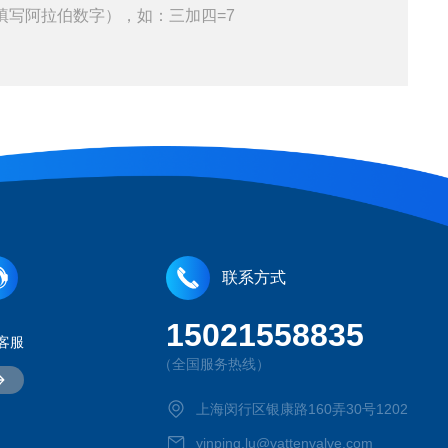
填写阿拉伯数字），如：三加四=7
联系方式
15021558835
客服
（全国服务热线）
上海闵行区银康路160弄30号1202
yinping.lu@vattenvalve.com