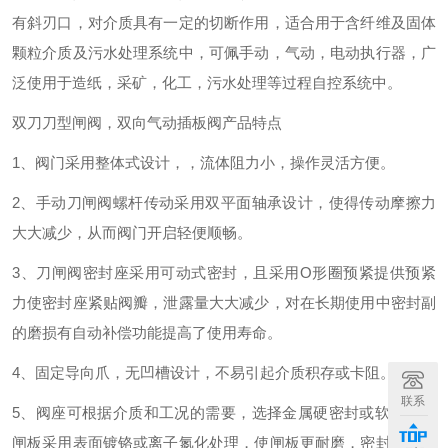
有斜刃口，对介质具有一定的切断作用，适合用于含纤维及固体
颗粒介质及污水处理系统中，可佩手动，气动，电动执行器，广
泛使用于造纸，采矿，化工，污水处理等过程自控系统中。
双刀刀型闸阀，双向气动插板阀产品特点
1
、阀门采用整体式设计，，流体阻力小，操作灵活方便。
2
、手动刀闸阀螺杆传动采用双平面轴承设计，使得传动摩擦力
大大减少，从而阀门开启轻便顺畅。
3
、刀闸阀密封座采用可动式密封，且采用
O
形圈预紧提供预紧
力使密封座紧贴阀瓣，泄露量大大减少，对在长期使用中密封副
的磨损有自动补偿功能提高了使用寿命。
4
、固定导向爪，无凹槽设计，不易引起介质积存或卡阻。
联系
5
、阀座可根据介质和工况的需要，选择金属硬密封或软密封：
闸板采用表面镀铬或离子氮化处理，使闸板更耐磨，密封面使用