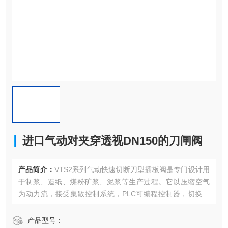
进口气动对夹穿透视DN150的刀闸阀
产品简介：
VTS2系列气动快速切断刀型插板阀是专门设计用
于制浆、造纸、煤粉矿浆、泥浆等生产过程。它以压缩空气
为动力流，接受集散控制系统，PLC可编程控制器，切换开
关、行程开关量信号，通过二位五通电磁阀，实现对阀门快
速的开或关二们控制。
产品型号：