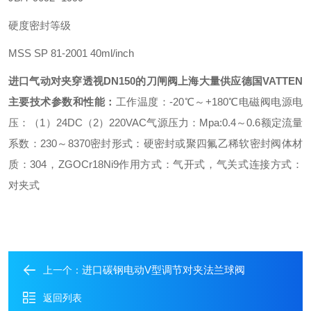
硬度密封等级
MSS SP 81-2001 40ml/inch
进口气动对夹穿透视DN150的刀闸阀
上海大量供应德国VATTEN
主要技术参数和性能：
工作温度：
-20
℃
～
+180
℃
电磁阀电源电
压：（
1
）
24DC
（
2
）
220VAC
气源压力：
Mpa:0.4
～
0.6
额定流量
系数：
230
～
8370
密封形式：硬密封或聚四氟乙稀软密封
阀体材
质：
304
，
ZGOCr18Ni9
作用方式：气开式，气关式
连接方式：
对夹式
进口碳钢电动V型调节对夹法兰球阀
上一个：
返回列表