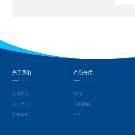
关于我们
产品分类
公司简介
球阀
企业文化
自控蝶阀
荣誉资质
FIP