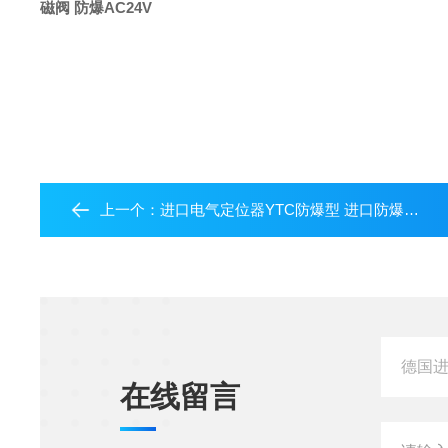
磁阀 防爆AC24V
上一个：
进口电气定位器YTC防爆型 进口防爆只能定位器
在线留言