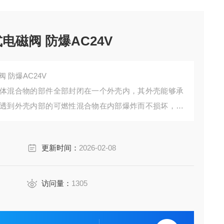
磁阀 贴板式电磁阀 防爆AC24V
式电磁阀 防爆AC24V
体混合物的部件全部封闭在一个外壳内，其外壳能够承
透到外壳内部的可燃性混合物在内部爆炸而不损坏，并
气形成的爆炸性环境的点燃，把可能产生火花、电弧和
隔爆外壳使设备内部空间与周围的环境隔开。
更新时间：
2026-02-08
访问量：
1305