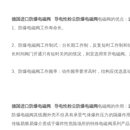
德国进口防爆电磁阀 导电性粉尘防爆电磁阀
电磁阀的优点：
1、防爆电磁阀工作寿命长。
2、防爆电磁阀工作制式：分长期工作制，反复短时工作制和
长时间阀门开通只有短时关闭的情况，则宜选用常开电磁阀。
3、防爆电磁阀工作频率：动作频率要求高时，结构应优选直
德国进口防爆电磁阀 导电性粉尘防爆电磁阀
电磁阀的作用：
防爆电磁阀其线圈外壳不但具有承受气体爆炸压力的隔爆作
传输易燃易爆介质或于爆炸性危险场所的特殊电磁阀系列产品