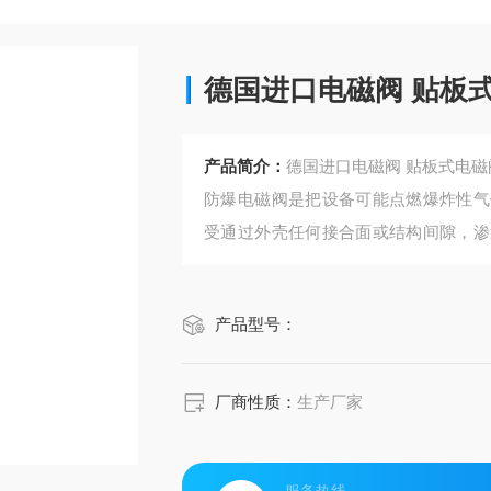
德国进口电
产品简介：
德国进口电磁阀 贴板
防爆电磁阀是把设备可能点燃爆炸性气
受通过外壳任何接合面或结构间隙，渗
且不会引起外部由一种、多种气体或蒸
危险温度的零部件均放入隔爆外壳内，
产品型号：
厂商性质：
生产厂家