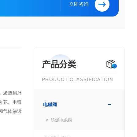
立即咨询
产品分类
PRODUCT CLASSIFICATION
，渗透到外
火花、电弧
电磁阀
和气体渗透
防爆电磁阀