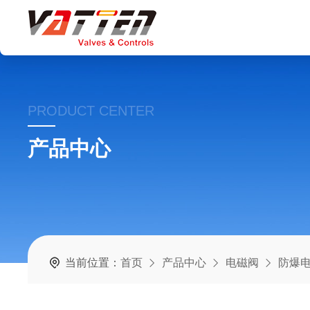
PRODUCT CENTER
产品中心
当前位置：
首页
产品中心
电磁阀
防爆