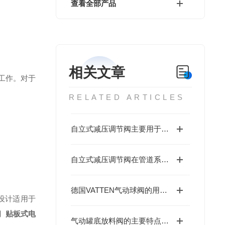
查看全部产品
相关文章
工作。对于
RELATED ARTICLES
自立式减压调节阀主要用于以下场合
自立式减压调节阀在管道系统中的核心作用
德国VATTEN气动球阀的用途及结构特点 Q611
设计适用于
 贴板式电
气动罐底放料阀的主要特点及其技术参数