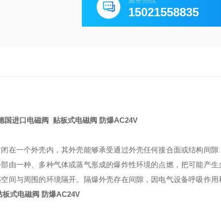
服务热线
15021558835
德国进口电磁阀 贴板式电磁阀 防爆AC24V
封闭在一个外壳内，其外壳能够承受通过外壳任何接合面或结构间隙
外部由一种、多种气体或蒸气形成的爆炸性环境的点燃，把可能产生
部空间与周围的环境隔开。隔爆外壳存在间隙，因电气设备呼吸作用
板式电磁阀 防爆AC24V