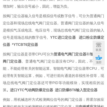
增加时，输出信号减小，因此，增益为负。
按阀门定位器输入信号是模拟信号或数字信号，可分为普通阀门
定位器和现场总线电气阀门定位器。普通阀门定位器的输入信号
是模拟气压或电流、电压信号，现场总线电气阀门定位器的输入
信号是现场总线的数字信号。
YTC进口定位器 进口粉尘防爆定
位器 *YTCBT6定位器
联系
按阀门定位器是否带CPU可分为
普通电气阀门定位器
和
智能电气
阀门定位器
。普通电气阀门定位器没有CPU，因此，不具有智
顶部
能，不能处理有关的智能运算。智能电气阀门定位器带CPU，可
处理有关智能运算，例如，可进行前向通道的非线性补偿等，现
场总线电气阀门定位器还可带PID等功能模块，实现相应的运
算
。进口YTC气动阀防爆定位器 进口防爆BT6输入型定位器
例如，用机械连杆方式检测阀位信号的阀门定位器；用霍尔效应
检测位移的方法检测阀杆位移的阀门定位器；用
电磁感应方法
检