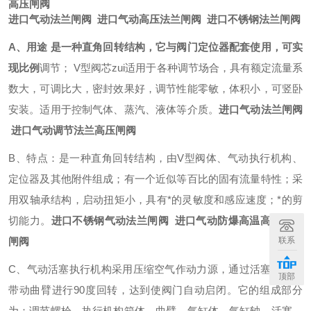
高压闸阀
进口气动法兰闸阀 进口气动高压法兰闸阀 进口不锈钢法兰闸阀
A、用途 是一种直角回转结构，它与阀门定位器配套使用，可实
现比例
调节； V型阀芯zui适用于各种调节场合，具有额定流量系
数大，可调比大，密封效果好，调节性能零敏，体积小，可竖卧
安装。适用于控制气体、蒸汽、液体等介质。
进口气动法兰闸阀
进口气动调节法兰高压闸阀
B、特点：是一种直角回转结构，由V型阀体、气动执行机构、
定位器及其他附件组成；有一个近似等百比的固有流量特性；采
用双轴承结构，启动扭矩小，具有*的灵敏度和感应速度；*的剪
切能力。
进口不锈钢气动法兰闸阀 进口气动防爆高温高压蒸汽
闸阀
联系
C、气动活塞执行机构采用压缩空气作动力源，通过活塞的运动
顶部
带动曲臂进行90度回转，达到使阀门自动启闭。它的组成部分
为：调节螺栓、执行机构箱体、曲臂、气缸体、气缸轴、活塞、