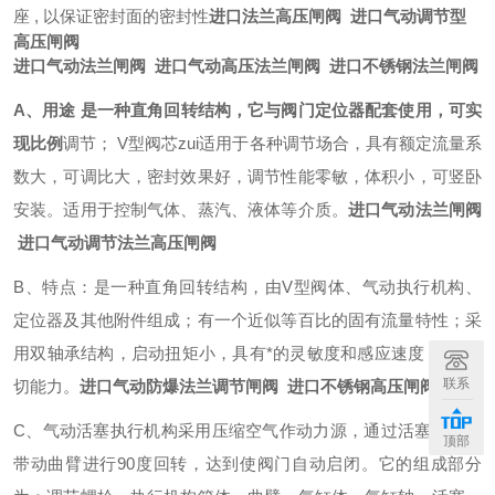
座 , 以保证密封面的密封性
进口法兰高压闸阀 进口气动调节型
高压闸阀
进口气动法兰闸阀 进口气动高压法兰闸阀 进口不锈钢法兰闸阀
A、用途 是一种直角回转结构，它与阀门定位器配套使用，可实
现比例
调节； V型阀芯zui适用于各种调节场合，具有额定流量系
数大，可调比大，密封效果好，调节性能零敏，体积小，可竖卧
安装。适用于控制气体、蒸汽、液体等介质。
进口气动法兰闸阀
进口气动调节法兰高压闸阀
B、特点：是一种直角回转结构，由V型阀体、气动执行机构、
定位器及其他附件组成；有一个近似等百比的固有流量特性；采
用双轴承结构，启动扭矩小，具有*的灵敏度和感应速度；*的剪
联系
切能力。
进口气动防爆法兰调节闸阀 进口不锈钢高压闸阀
C、气动活塞执行机构采用压缩空气作动力源，通过活塞的运动
顶部
带动曲臂进行90度回转，达到使阀门自动启闭。它的组成部分