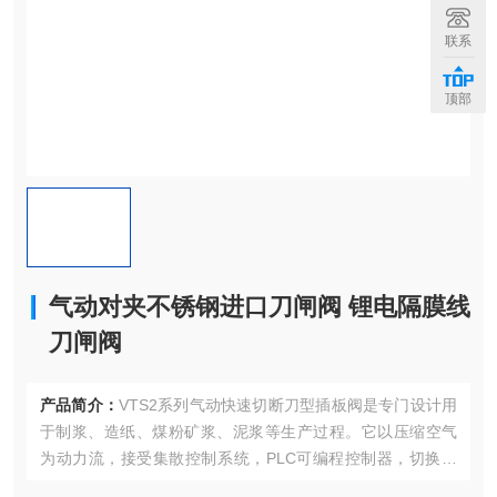
联系
顶部
气动对夹不锈钢进口刀闸阀 锂电隔膜线
刀闸阀
产品简介：
VTS2系列气动快速切断刀型插板阀是专门设计用
于制浆、造纸、煤粉矿浆、泥浆等生产过程。它以压缩空气
为动力流，接受集散控制系统，PLC可编程控制器，切换开
关、行程开关量信号，通过二位五通电磁阀，实现对阀门快