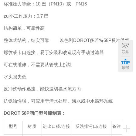
标准压力等级：
10
巴（
PN10
）或
PN16
zui小工作压力：
0.7
巴
结构简单，可靠性高
整体式结构，结实可靠
以色列DOROT多若特58P反冲洗阀
联系
螺纹或卡口连接，易于安装和改造现有手动过滤器
可在线维修，不需要从管线上拆除
顶部
水头损失低
反冲洗动作迅速，能快速切换水流方向
抗锈蚀性强，可应用于污水处理、海水或中水循环系统
DOROT 58P
阀门型号编制表：
+
型号
材质
进出口径
/
连接
反洗排污口
/
连接
备注