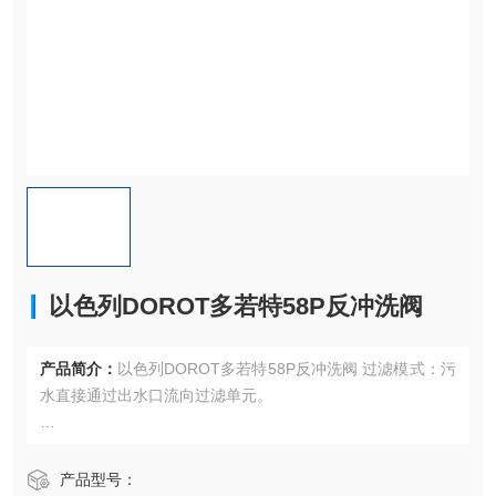
以色列DOROT多若特58P反冲洗阀
产品简介：
以色列DOROT多若特58P反冲洗阀 过滤模式：污
水直接通过出水口流向过滤单元。
反冲模式:过滤单元进水口关闭，排污口开启.其它过滤单元的
净水反向，清洗排出过滤单元。
产品型号：