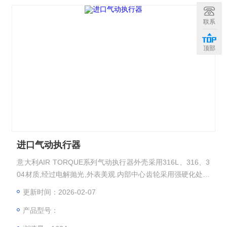
联系
顶部
进口气动执行器
意大利AIR TORQUE系列气动执行器外壳采用316L、316、3
04材质,经过电解抛光,外表美观.内部中心齿轮采用强硬化处理
的钢材,强化镀镍处理.背部装有复合轴承及导向环,动作精确,摩
更新时间：2026-02-07
擦系数小,齿轮和齿条高精度啮合,间隙小,输出功率大.AT气动
产品型号：
执行器，进口气动执行器