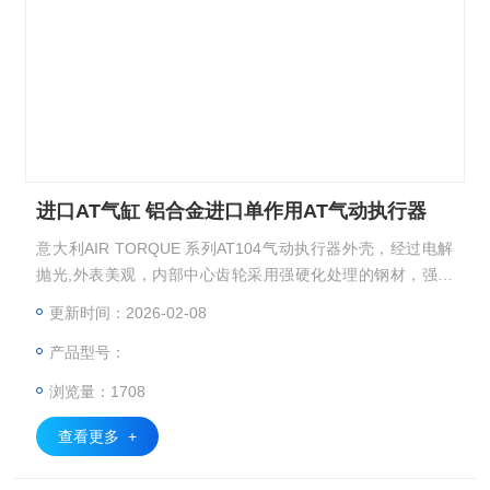
进口AT气缸 铝合金进口单作用AT气动执行器
意大利AIR TORQUE 系列AT104气动执行器外壳，经过电解
抛光,外表美观，内部中心齿轮采用强硬化处理的钢材，强化
镀镍处理，背部装有复合轴承及导向环，动作精确，摩擦系数
更新时间：2026-02-08
小，齿轮和齿条高精度啮合，间隙小，输出功率大，采用精密
产品型号：
压铸工艺制作的铝合金活塞保证了双活塞精确的对称性,双导
轨则保证了输出扭距恒定，高强度弹簧采用表面锌磷化处理,
浏览量：1708
抗腐尸能力强，进口AT气缸 铝合金进口单作用AT气动执行器
查看更多 +