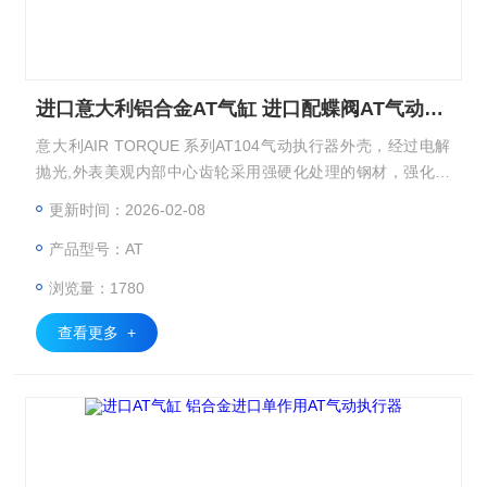
进口意大利铝合金AT气缸 进口配蝶阀AT气动执行器
意大利AIR TORQUE 系列AT104气动执行器外壳，经过电解
抛光,外表美观内部中心齿轮采用强硬化处理的钢材，强化镀
镍处理，背部装有复合轴承及导向环，动作精确，摩擦系数
更新时间：2026-02-08
小，齿轮和齿条高精度啮合，间隙小，输出功率大，采用精密
产品型号：AT
压铸工艺制作的铝合金活塞保证了双活塞精确的对称性,双导
轨则保证了输出扭距恒定，高强度弹簧采用表面锌磷化处理,
浏览量：1780
抗腐尸能力强进口意大利铝合金AT气缸 进口配蝶阀AT气动执
行器
查看更多 +