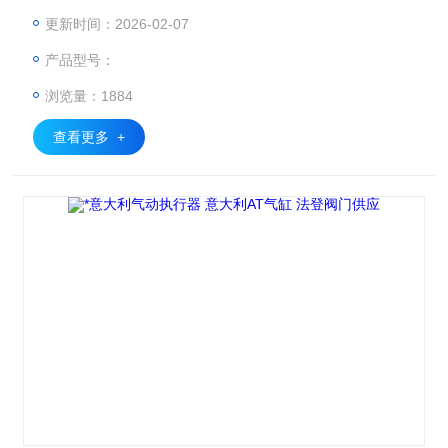
的钢材,强化镀镍处理.背部装有复合轴承及导向环,动作精确,摩
更新时间：2026-02-07
擦系数小,齿轮和齿条高精度啮合,间隙小,输出功率大.AT气动
产品型号：
执行器，AT气缸 AIRTORQUE
浏览量：1884
查看更多 +