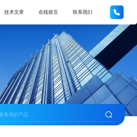
150215
技术文章
在线留言
联系我们