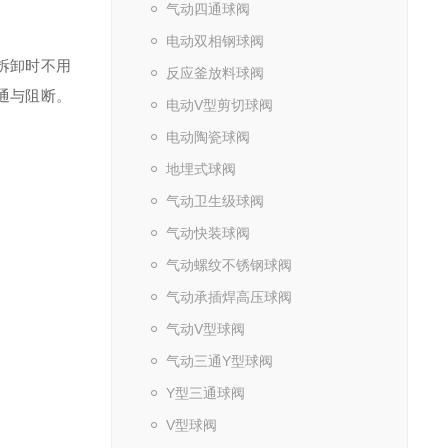
气动四通球阀
电动双相钢球阀
拆卸时不用
反应釜放料球阀
通与阻断。
电动V型剪切球阀
电动陶瓷球阀
地埋式球阀
气动卫生级球阀
气动快装球阀
气动螺纹不锈钢球阀
气动承插焊高压球阀
气动V型球阀
气动三通Y型球阀
Y型三通球阀
V型球阀