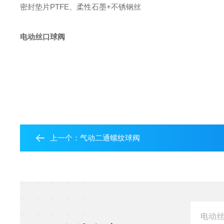
密封垫片PTFE、柔性石墨+不锈钢丝
电动丝口球阀
上一个：
气动二通螺纹球阀