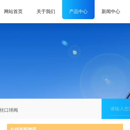
网站首页
关于我们
产品中心
新闻中心
丝口球阀