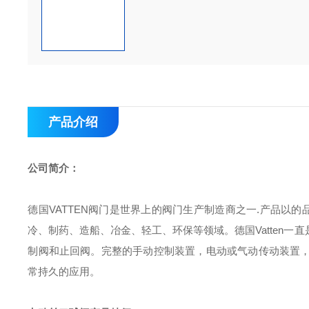
产品介绍
公司简介：
德国VATTEN阀门是世界上的阀门生产制造商之一.产品以
冷、制药、造船、冶金、轻工、环保等领域。德国Vatten
制阀和止回阀。完整的手动控制装置，电动或气动传动装置，可以
常持久的应用。