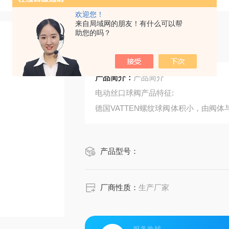
欢迎您！
来自局域网的朋友！有什么可以帮
助您的吗？
电动丝口球阀
产品简介：
产品简介
电动丝口球阀产品特征:
德国VATTEN螺纹球阀体积小，由阀
阀体与阀球而成。其优点是维修拆卸时
可取出。工作原理是通过执行器90度
产品型号：
于轻工机械体积小、空间窄的场合。
厂商性质：
生产厂家