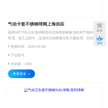
气动卡套不锈钢球阀上海供应
联系
德国VATTEN卫生级球阀皆经过精密的检验流程和严格的品质
管理。加工过程中，流道经过精密抛光和灭菌处理。其结构是
顶部
由三部分阀壳组成，用外部四只较长螺栓从两端夹住中间阀体
更新时间：2026-02-08
与阀球而成。密封圈为全封闭式紧紧包裹住阀球，无空间和死
产品型号：
角。气动卡套不锈钢球阀上海供应
浏览量：1382
查看更多 +