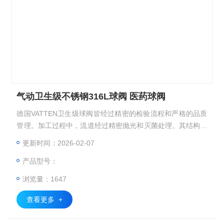
气动卫生级不锈钢316L球阀 医药球阀
德国VATTEN卫生级球阀皆经过精密的检验流程和严格的品质
管理。加工过程中，流道经过精密抛光和灭菌处理。其结构是
由三部分阀壳组成，用外部四只较长螺栓从两端夹住中间阀体
更新时间：2026-02-07
与阀球而成。密封圈为全封闭式紧紧包裹住阀球，无空间和死
产品型号：
角。气动卫生级不锈钢316L球阀 医药球阀 上海供应
浏览量：1647
查看更多 +