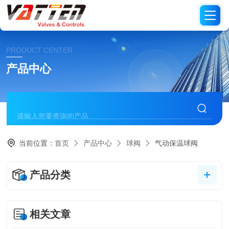
PRODUCT CENTER
产品中心
当前位置：
首页
产品中心
球阀
气动保温球阀
产品分类
相关文章