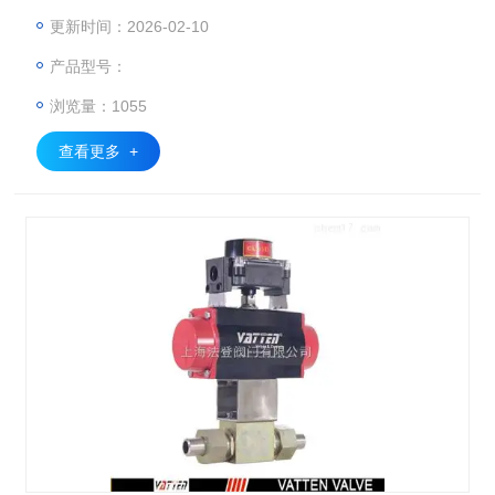
种阀门。 球阀在管路中主要用来做切断、分配和改变介质的
更新时间：2026-02-10
流动方向。二片式球阀，三片式球阀,是近年来被广泛采用的
产品型号：
一种新型阀门，此类阀门一般水平安装气动保温球阀 气动温
球阀用于凝固的高粘度介质
浏览量：1055
查看更多 +