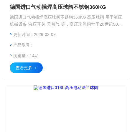
德国进口气动插焊高压球阀不锈钢360KG
德国进口气动插焊高压球阀不锈钢360KG 高压球阀 用于液压
机械设备 液压开关 天然气 等，高压球阀问世于20世纪50年
代，随着科学技术的飞速发展，生产工艺及产品结构的的不断
更新时间：2026-02-09
改进，在短短的40年时间里，已迅速发展成为一种主要的阀
产品型号：
类。
浏览量：1441
查看更多 +