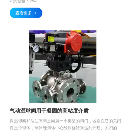
浏览量：284
查看更多 +
气动温球阀用于凝固的高粘度介质
保温球阀和法兰闸阀是同属一个类型的阀门，区别在它的关闭
件是个球体，球体绕阀体中心线作旋转来达到开启、关闭的一