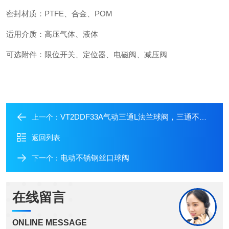
密封材质：PTFE、合金、POM
适用介质：高压气体、液体
可选附件：限位开关、定位器、电磁阀、减压阀
VT2DDF33A气动三通L法兰球阀，三通不绣钢球阀
上一个：
返回列表
电动不锈钢丝口球阀
下一个：
在线留言
ONLINE MESSAGE