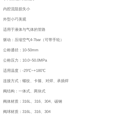
内腔流阻损失小
外型小巧美观
适用于液体与气体的管路
驱动：压缩空气4-7bar（可带手轮）
公称通径：10-50mm
公称压力：10.0~50.0MPa
适用温度：-29℃~+180℃
连接方式：螺纹、卡箍、对焊、承插焊
阀结构：一体式、两块式
阀体材质：316L、316、304、碳钢
阀球材质：316L、316、304