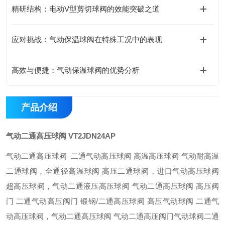
精研结构：电动V型剪切球阀的效能突破之道
应对挑战：气动保温球阀在特殊工况中的表现
高效与便捷：气动保温球阀的优势分析
产品介绍
气动二通高压球阀
VT2JDN24AP
气动二通高压球阀 二通气动高压球阀 高温高压球阀 气动耐高温
二通球阀，全通径高温球阀 高压二通球阀，进口气动高压球阀
超高压球阀，气动二通液压高压球阀 气动二通高压球阀 高压阀
门 二通气动高压阀门 锻钢/二通高压球阀 高压气动球阀 二通气
动高压球阀，气动二通高压球阀 气动二通高压阀门气动球阀二通