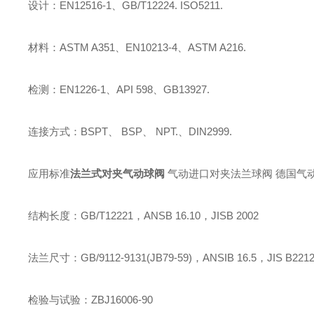
设计：
EN12516-1
、
GB/T12224. ISO5211.
材料：
ASTM A351
、
EN10213-4
、
ASTM A216.
检测：
EN1226-1
、
API 598
、
GB13927.
连接方式：
BSPT
、
BSP
、
NPT.
、
DIN2999.
应用标准
法兰式对夹气动球阀
气动进口对夹法兰球阀 德国气
结构长度：
GB/T12221
，
ANSB 16.10
，
JISB 2002
法兰尺寸：
GB/9112-9131(JB79-59)
，
ANSIB 16.5
，
JIS B221
检验与试验：
ZBJ16006-90