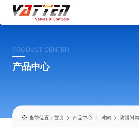
PRODUCT CENTER
产品中心
当前位置：
首页
产品中心
球阀
防爆衬