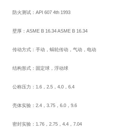
防火测试：
API 607 4th 1993
壁厚：
ASME B 16.34 ASME B 16.34
传动方式：手动，蜗轮传动，气动，电动
结构形式：固定球，浮动球
公称压力：
1.6
，2.5，4.0，6.4
壳体实验：
2.4
，3.75，6.0，9.6
密封实验：
1.76
，2.75，4.4，7.04