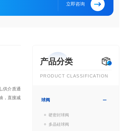
立即咨询
产品分类
PRODUCT CLASSIFICATION
孔
,
供介质通
轴，直接减
球阀
硬密封球阀
多晶硅球阀