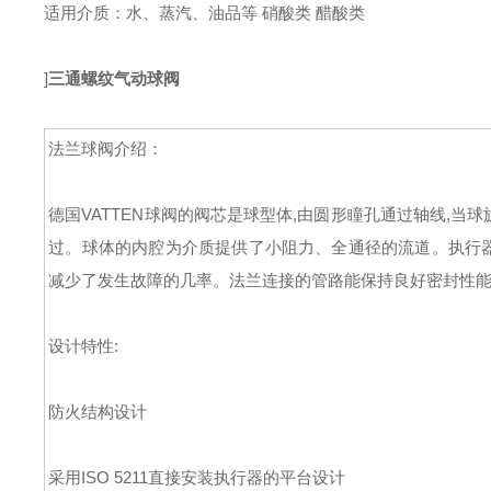
适用介质：水、蒸汽、油品等
硝酸类
醋酸类
]
三通螺纹气动球阀
法兰球阀介绍：
德国VATTEN球阀的阀芯是球型体,由圆形瞳孔通过轴线,当球
过。球体的内腔为介质提供了小阻力、全通径的流道。执行器
减少了发生故障的几率。法兰连接的管路能保持良好密封性
设计特性:
防火结构设计
采用ISO 5211直接安装执行器的平台设计