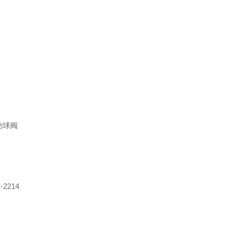
动球阀
2-2214