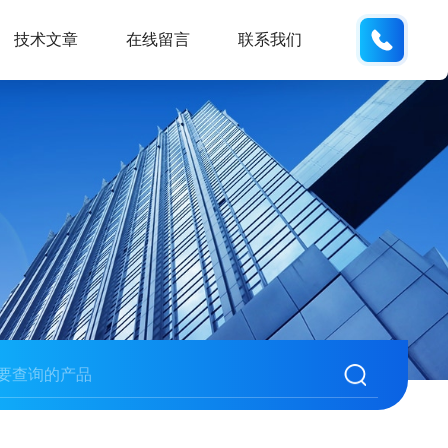
150215
技术文章
在线留言
联系我们