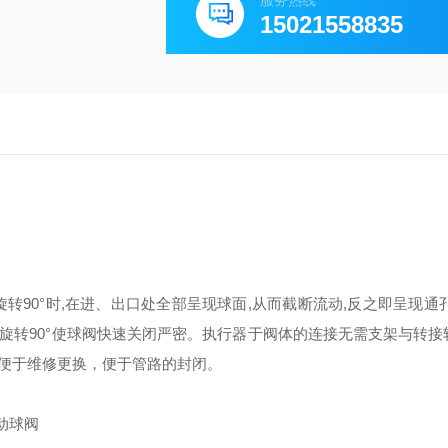
服务热线
15021558835
旋转
90
°时
,
在进、出口处全部呈现球面
,
从而截断流动
,
反之即呈现通
旋转
90
°使球阀快速关闭严密。执行器于阀体的连接无需支架与转接
便于维修更换，便于管路的封闭。
动球阀