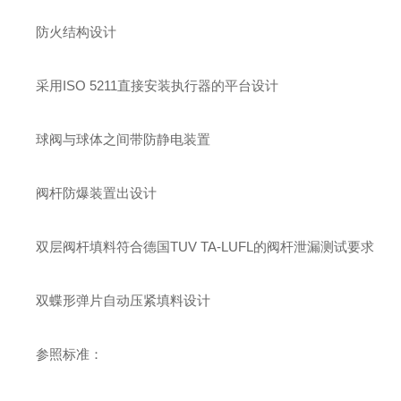
防火结构设计
采用
ISO 5211
直接安装执行器的平台设计
球阀与球体之间带防静电装置
阀杆防爆装置出设计
双层阀杆填料符合德国
TUV TA-LUFL
的阀杆泄漏测试要求
双蝶形弹片自动压紧填料设计
参照标准：