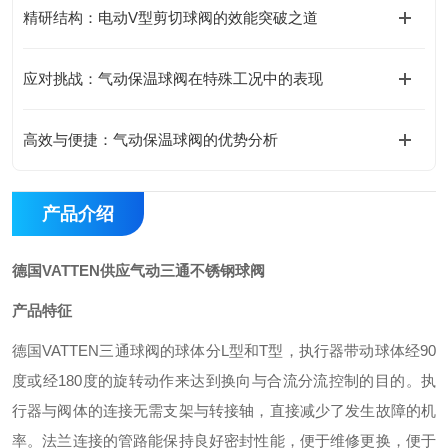
精研结构：电动V型剪切球阀的效能突破之道
应对挑战：气动保温球阀在特殊工况中的表现
高效与便捷：气动保温球阀的优势分析
产品介绍
德国VATTEN供应气动三通不锈钢球阀
产品特征
德国
VATTEN
三通球阀的球体分
L
型和
T
型，执行器带动球体经
90
度或经
180
度的旋转动作来达到换向与合流分流控制的目的。执
行器与阀体的连接无需支架与转接轴，直接减少了发生故障的机
率。法兰连接的管路能保持良好密封性能，便于维修更换，便于