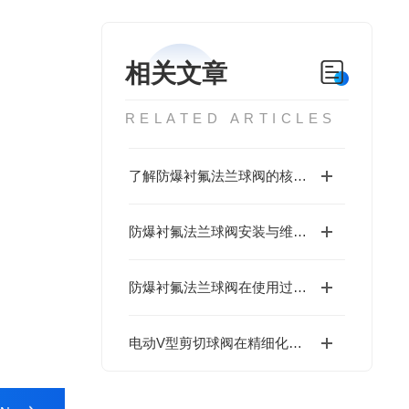
相关文章
RELATED ARTICLES
了解防爆衬氟法兰球阀的核心功能
防爆衬氟法兰球阀安装与维护不当导致的故障，怎么解决
防爆衬氟法兰球阀在使用过程中的保养需要注意以下几点
电动V型剪切球阀在精细化工中的应用价值