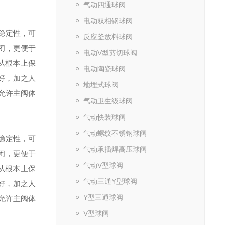
气动四通球阀
电动双相钢球阀
稳定性，可
反应釜放料球阀
闭，更便于
电动V型剪切球阀
从根本上保
电动陶瓷球阀
好，加之人
地埋式球阀
允许主阀体
气动卫生级球阀
气动快装球阀
气动螺纹不锈钢球阀
稳定性，可
气动承插焊高压球阀
闭，更便于
气动V型球阀
从根本上保
气动三通Y型球阀
好，加之人
Y型三通球阀
允许主阀体
V型球阀