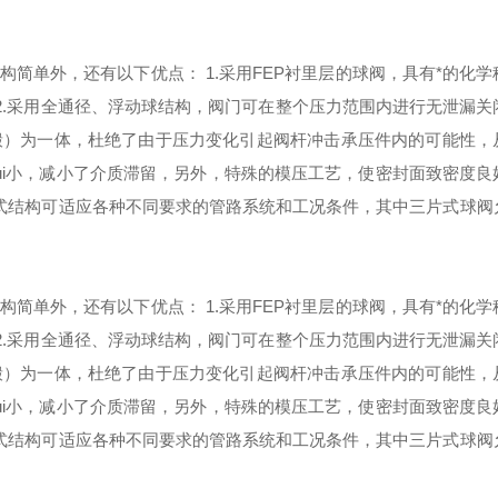
简单外，还有以下优点： 1.采用FEP衬里层的球阀，具有*的化学
2.采用全通径、浮动球结构，阀门可在整个压力范围内进行无泄漏关
（锻）为一体，杜绝了由于压力变化引起阀杆冲击承压件内的可能性，
zui小，减小了介质滞留，另外，特殊的模压工艺，使密封面致密度良
三片式结构可适应各种不同要求的管路系统和工况条件，其中三片式球阀
简单外，还有以下优点： 1.采用FEP衬里层的球阀，具有*的化学
2.采用全通径、浮动球结构，阀门可在整个压力范围内进行无泄漏关
（锻）为一体，杜绝了由于压力变化引起阀杆冲击承压件内的可能性，
zui小，减小了介质滞留，另外，特殊的模压工艺，使密封面致密度良
三片式结构可适应各种不同要求的管路系统和工况条件，其中三片式球阀