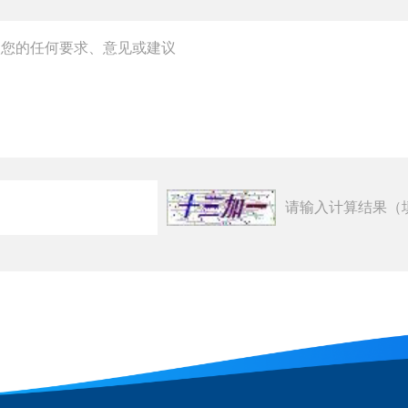
请输入计算结果（