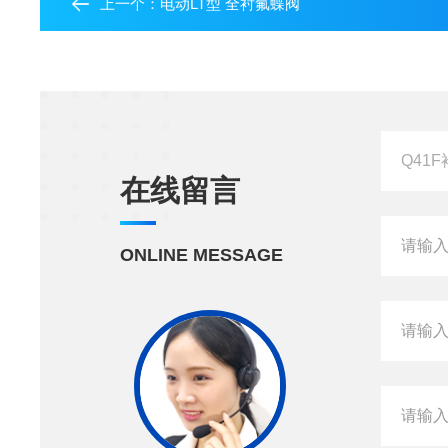
上一个：
电动LT型 全衬氟蝶阀
在线留言
ONLINE MESSAGE