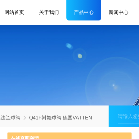
网站首页
关于我们
产品中心
新闻中心
氟法兰球阀
Q41F衬氟球阀 德国VATTEN