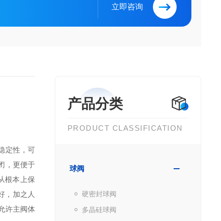
立即咨询
产品分类
PRODUCT CLASSIFICATION
稳定性，可
闭，更便于
球阀
从根本上保
好，加之人
硬密封球阀
允许主阀体
多晶硅球阀