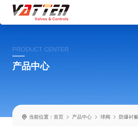
PRODUCT CENTER
产品中心
当前位置：
首页
产品中心
球阀
防爆衬