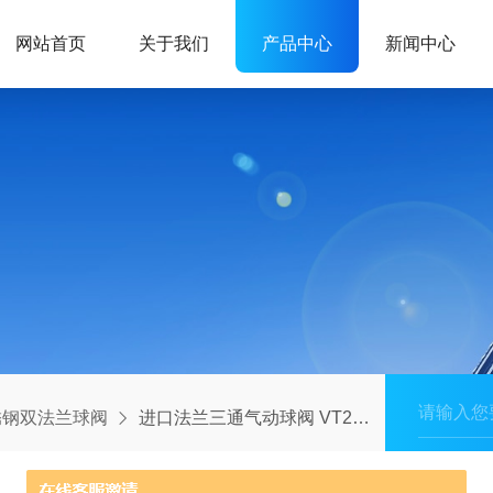
网站首页
关于我们
产品中心
新闻中心
锈钢双法兰球阀
进口法兰三通气动球阀 VT2DDF33AP