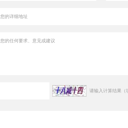
请输入计算结果（