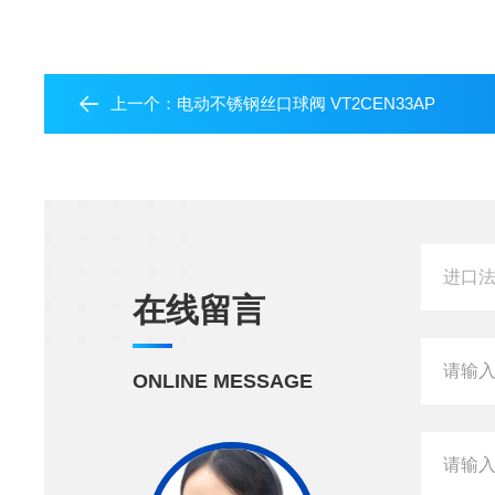
上一个：
电动不锈钢丝口球阀 VT2CEN33AP
在线留言
ONLINE MESSAGE