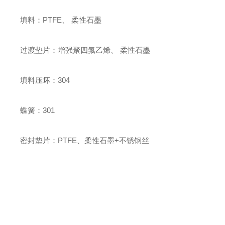
填料：PTFE、 柔性石墨
过渡垫片：增强聚四氟乙烯、 柔性石墨
填料压坏：304
蝶簧：301
密封垫片：PTFE、柔性石墨+不锈钢丝