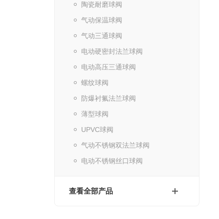
陶瓷耐磨球阀
气动保温球阀
气动三通球阀
电动硬密封法兰球阀
电动高压三通球阀
螺纹球阀
防爆衬氟法兰球阀
薄型球阀
UPVC球阀
气动不锈钢双法兰球阀
电动不锈钢丝口球阀
查看全部产品