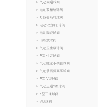
气动四通球阀
电动双相钢球阀
反应釜放料球阀
电动V型剪切球阀
电动陶瓷球阀
地埋式球阀
气动卫生级球阀
气动快装球阀
气动螺纹不锈钢球阀
气动承插焊高压球阀
气动V型球阀
气动三通Y型球阀
Y型三通球阀
V型球阀