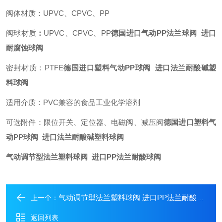
阀体材质：
UPVC
、
CPVC
、
PP
阀球材质
：
UPVC
、
CPVC
、
PP
德国进口气动PP法兰球阀 进口
耐腐蚀球阀
密封材质：
PTFE
德国进口塑料气动PP球阀 进口法兰耐酸碱塑
料球阀
适用介质：
PVC
兼容的食品工业化学溶剂
可选附件：限位开关、定位器、电磁阀、减压阀
德国进口塑料气
动PP球阀 进口法兰耐酸碱塑料球阀
气动调节型法兰塑料球阀 进口PP法兰耐酸球阀
气动调节型法兰塑料球阀 进口PP法兰耐酸球阀
上一个：
返回列表