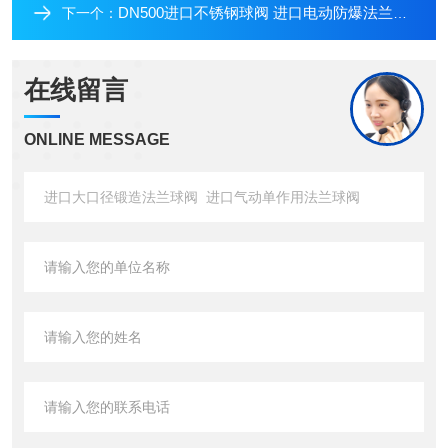
DN500进口不锈钢球阀 进口电动防爆法兰球阀
下一个：
在线留言
ONLINE MESSAGE