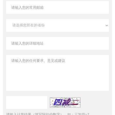
请输入计算结果（填写阿拉伯数字），如：三加四=7