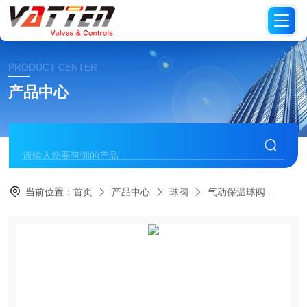
PRODUCT CENTER
产品中心
当前位置：
首页
产品中心
球阀
气动保温球阀
进口