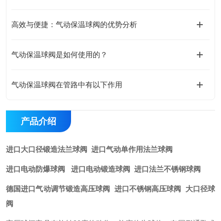
高效与便捷：气动保温球阀的优势分析
气动保温球阀是如何使用的？
气动保温球阀在管路中有以下作用
产品介绍
进口大口径锻造法兰球阀 进口气动单作用法兰球阀
进口电动防爆球阀 进口电动锻造球阀 进口法兰不锈钢球阀
德国进口气动调节锻造高压球阀 进口不锈钢高压球阀 大口径球
阀