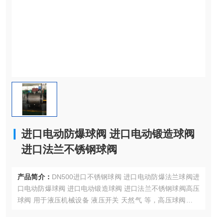
进口电动防爆球阀 进口电动锻造球阀
进口法兰不锈钢球阀
产品简介：
DN500进口不锈钢球阀 进口电动防爆法兰球阀进
口电动防爆球阀 进口电动锻造球阀 进口法兰不锈钢球阀高压
球阀 用于液压机械设备 液压开关 天然气 等，高压球阀问世
于20世纪50年代，随着科学技术的飞速发展，生产工艺及产