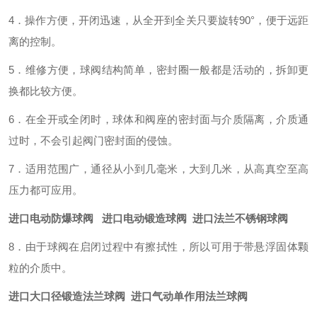
4．操作方便，开闭迅速，从全开到全关只要旋转90°，便于远距
离的控制。
5．维修方便，球阀结构简单，密封圈一般都是活动的，拆卸更
换都比较方便。
6．在全开或全闭时，球体和阀座的密封面与介质隔离，介质通
过时，不会引起阀门密封面的侵蚀。
7．适用范围广，通径从小到几毫米，大到几米，从高真空至高
压力都可应用。
进口电动防爆球阀 进口电动锻造球阀 进口法兰不锈钢球阀
8．由于球阀在启闭过程中有擦拭性，所以可用于带悬浮固体颗
粒的介质中。
进口大口径锻造法兰球阀 进口气动单作用法兰球阀