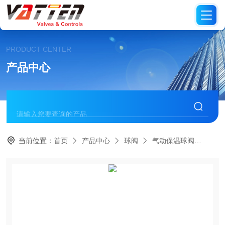
PRODUCT CENTER
产品中心
当前位置：
首页
产品中心
球阀
气动保温球阀
进口