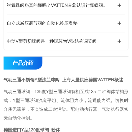
衬氟蝶阀您真的懂吗？VATTEN带您认识衬氟蝶阀。
自立式减压调节阀的自动化控压奥秘
电动V型剪切球阀是一种球芯为V型结构调节阀
产品介绍
气动三通不锈钢Y型法兰球阀 上海大量供应德国VATTEN
概述
气动三通球阀－135度Y型三通球阀有相互成135°二种阀体结构形
式，Y型三通球阀流道平坦、流体阻力小，流通能力强。切换时
介质无滞留，不会造成二次污染。配电动执行器、气动执行器实
际自动化控制。
德国进口Y型120度球阀 粉体