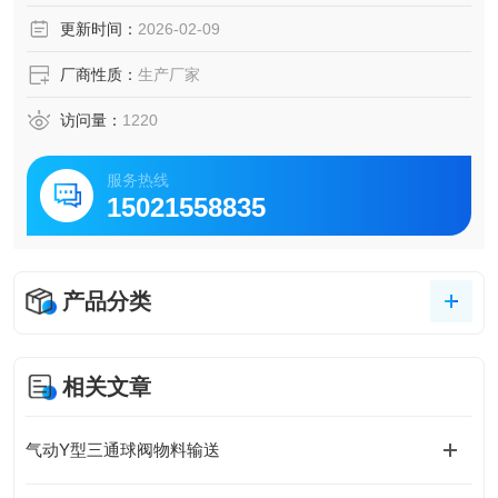
更新时间：
2026-02-09
厂商性质：
生产厂家
访问量：
1220
服务热线
15021558835
产品分类
相关文章
气动Y型三通球阀物料输送