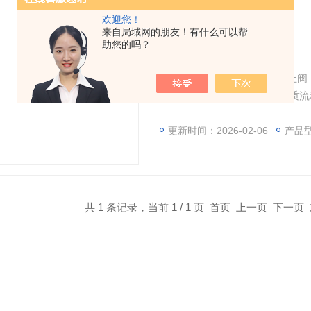
欢迎您！
来自局域网的朋友！有什么可以帮
助您的吗？
双瓣止回阀
双瓣止回阀又称单向阀或逆止阀
属于止回阀类。 启闭件靠介质
阀。止回阀属于自动阀类，主
动，以防止发生事故。 止回阀
更新时间：2026-02-06
产品
回阀三种。升降式止回阀可分为
瓣式三种
共 1 条记录，当前 1 / 1 页 首页 上一页 下一