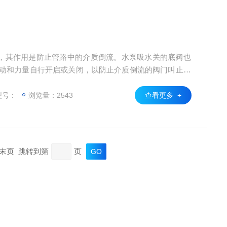
，其作用是防止管路中的介质倒流。水泵吸水关的底阀也
流动和力量自行开启或关闭，以防止介质倒流的阀门叫止回
要用于介质单向流动的管道上，只允许介质向一个方向流
按结构划分，可分为升降式止回阀、旋启式止回阀和蝶式止
型号：
浏览量：2543
查看更多 +
立式和卧式两种。旋启式止回阀分为单瓣式、双瓣式和多
页 末页 跳转到第
页