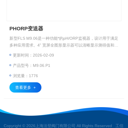
PHORP变送器
新型FLS M9.06是一种功能*的pH/ORP监视器，设计用于满足
多种应用需求。4” 宽屏全图形显示器可以清晰显示测得值和其
他大量实用信息。并且，通过多色明亮背光，从非常远的距离
更新时间：2026-02-09
也可以轻松确定测量状态。指导软件可以确保每个参数的无错
产品型号：M9.06.P1
快速设置。校准以缓存液自动识别和在线调整为基础，可以实
现任何条件下的精确可靠测量。PHORP变送器
浏览量：1776
查看更多 +
Copyright © 2026上海法登阀门有限公司 All Rights Reserved 工信