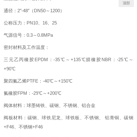
顶部
通径：2″-48″（DN50～1200）
公称压力：PN10、16、25
气源信号：0.3～0.8MPa
密封材料及工作温度：
三元乙丙橡胶EPDM：-35℃～+135℃腈橡胶NBR：-25℃～
+90℃
聚四氟乙烯PTFE：-40℃～+150℃
氟橡胶FPM：-29℃～+200℃
阀体材料：球墨铸铁、碳钢、不锈钢、铝合金
阀板材料：碳钢、球铁尼龙、球铁板、不锈钢、 铝青铜、碳钢
+F46、不锈钢+F46