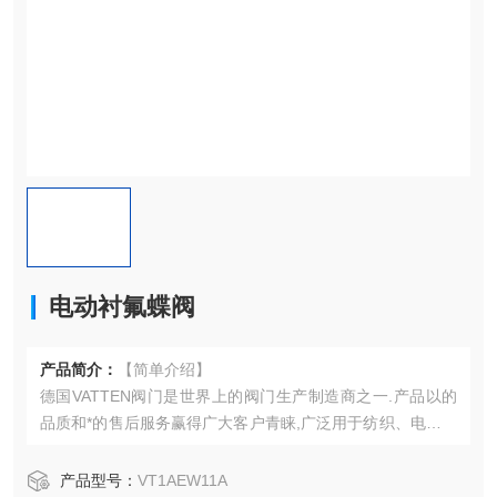
电动衬氟蝶阀
产品简介：
【简单介绍】
德国VATTEN阀门是世界上的阀门生产制造商之一.产品以的
品质和*的售后服务赢得广大客户青睐,广泛用于纺织、电站、
石油化工、供热制冷、制药、造船、冶金、轻工、环保等领
域。德国Vatten一直是*的高品质工业蝶阀和驱动器制造供应
产品型号：
VT1AEW11A