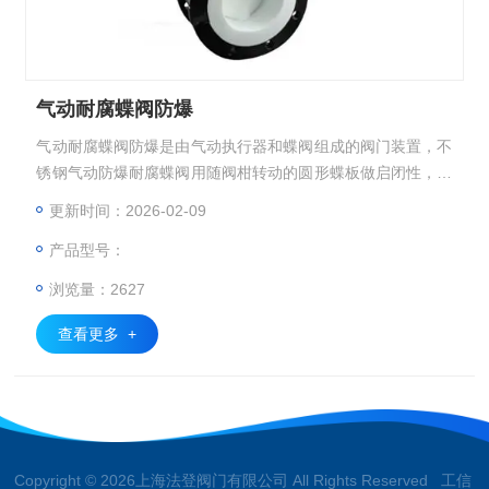
气动耐腐蝶阀防爆
气动耐腐蝶阀防爆是由气动执行器和蝶阀组成的阀门装置，不
锈钢气动防爆耐腐蝶阀用随阀柑转动的圆形蝶板做启闭性，以
实现启用动作的气动阀门主要做截断阀使用，亦可设计成具有
更新时间：2026-02-09
调节或段阀兼调节的功能，蝶阀在低压大中口径管道上的使用
产品型号：
越来越多。
浏览量：2627
查看更多 +
Copyright © 2026上海法登阀门有限公司 All Rights Reserved 工信