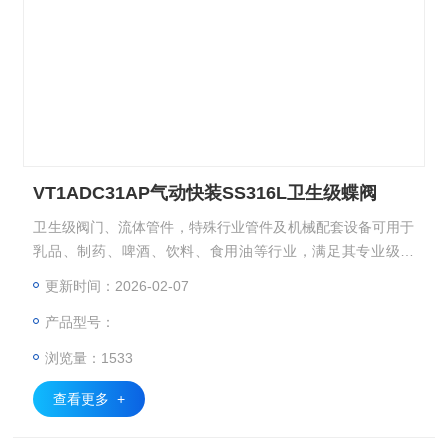
VT1ADC31AP气动快装SS316L卫生级蝶阀
卫生级阀门、流体管件，特殊行业管件及机械配套设备可用于
乳品、制药、啤酒、饮料、食用油等行业，满足其专业级要
求。按照不同的标准体系生产的产品，可适合于相应的配套设
更新时间：2026-02-07
备标准体系，并可按用户的要求，生产非标产品，适用特殊用
产品型号：
途。 VT1ADC31AP气动快装SS316L卫生级蝶阀
浏览量：1533
查看更多 +