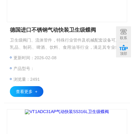
德国进口不锈钢气动快装卫生级蝶阀
联系
卫生级阀门、流体管件，特殊行业管件及机械配套设备可用于
乳品、制药、啤酒、饮料、食用油等行业，满足其专业级要
顶部
求。按照不同的标准体系生产的产品，可适合于相应的配套设
更新时间：2026-02-08
备标准体系，并可按用户的要求，生产非标产品，适用特殊用
产品型号：
途。 德国进口不锈钢气动快装卫生级蝶阀上海供应DN150
浏览量：2491
查看更多 +