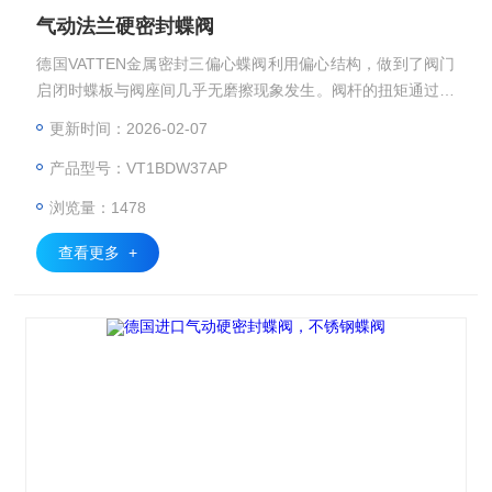
气动法兰硬密封蝶阀
德国VATTEN金属密封三偏心蝶阀利用偏心结构，做到了阀门
启闭时蝶板与阀座间几乎无磨擦现象发生。阀杆的扭矩通过蝶
板直接传递至密封面，从而杜绝了打开普通阀门时所常见的跳
更新时间：2026-02-07
跃现象 气动硬密封蝶阀 气动法兰硬密封蝶阀 德国进口气动硬
产品型号：VT1BDW37AP
密封蝶阀
浏览量：1478
查看更多 +