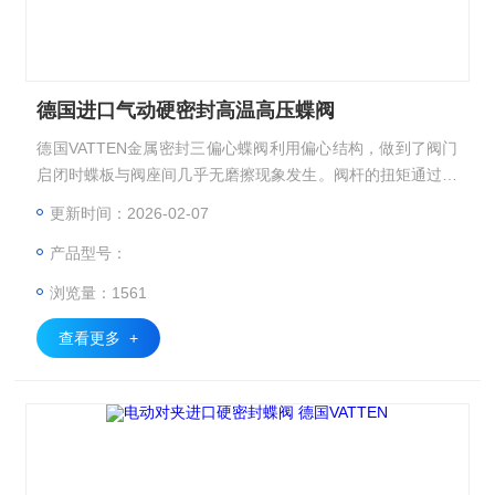
德国进口气动硬密封高温高压蝶阀
德国VATTEN金属密封三偏心蝶阀利用偏心结构，做到了阀门
启闭时蝶板与阀座间几乎无磨擦现象发生。阀杆的扭矩通过蝶
板直接传递至密封面，从而杜绝了打开普通阀门时所常见的跳
更新时间：2026-02-07
跃现象。这意味着偏心蝶阀几乎可以从0开度开始即进入可调
产品型号：
控区域，直至90开度。其正常调控比是一般蝶阀2倍以上，调
控比Z高可达100：1以上。 德国进口气动硬密封高温高压蝶阀
浏览量：1561
查看更多 +