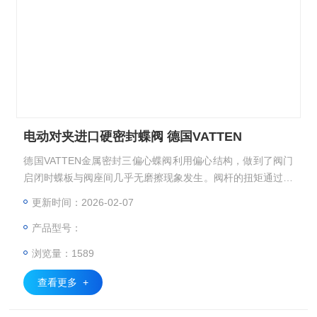
电动对夹进口硬密封蝶阀 德国VATTEN
德国VATTEN金属密封三偏心蝶阀利用偏心结构，做到了阀门
启闭时蝶板与阀座间几乎无磨擦现象发生。阀杆的扭矩通过蝶
板直接传递至密封面，从而杜绝了打开普通阀门时所常见的跳
更新时间：2026-02-07
跃现象。这意味着偏心蝶阀几乎可以从0开度开始即进入可调
产品型号：
控区域，直至90开度。 电动对夹进口硬密封蝶阀 德国VATTE
N
浏览量：1589
查看更多 +