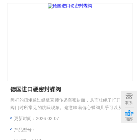
德国进口硬密封蝶阀
阀杆的扭矩通过蝶板直接传递至密封面，从而杜绝了打开普通
联系
阀门时所常见的跳跃现象。这意味着偏心蝶阀几乎可以从0开
度开始即进入可调控区域，直至90开度。其正常调控比是一般
更新时间：2026-02-07
顶部
蝶阀2倍以上，调控比Z高可达100：1以上。德国进口硬密封
产品型号：
蝶阀