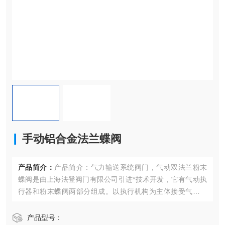
手动铝合金法兰蝶阀
产品简介：
产品简介：气力输送系统阀门，气动双法兰粉末
蝶阀是由上海法登阀门有限公司引进*技术开发，它有气动执
行器和粉末蝶阀两部分组成。以执行机构为主体接受气动元
件控制输出的气源信号压力为动力通过气动元件改变气流方
向，控制阀门启闭。手动铝合金法兰蝶阀
产品型号：