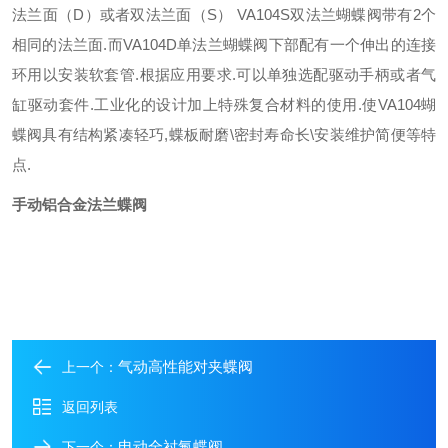
法兰面（
D
）或者双法兰面（
S
）
VA104S
双法兰蝴蝶阀带有
2
个
相同的法兰面
.
而
VA104D
单法兰蝴蝶阀下部配有一个伸出的连接
环用以安装软套管
.
根据应用要求
.
可以单独选配驱动手柄或者气
缸驱动套件
.
工业化的设计加上特殊复合材料的使用
.
使
VA104
蝴
蝶阀具有结构紧凑轻巧
,
蝶板耐磨
\
密封寿命长
\
安装维护简便等特
点
.
手动铝合金法兰蝶阀
气动高性能对夹蝶阀
上一个：
返回列表
电动全衬氟蝶阀
下一个：