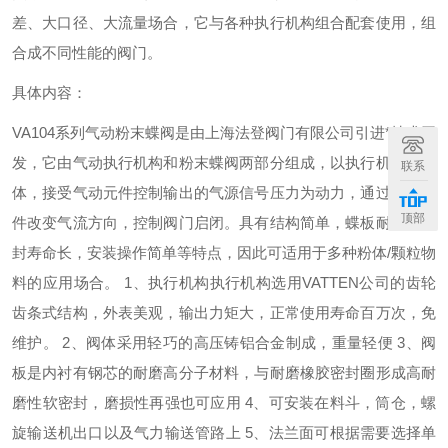
差、大口径、大流量场合，它与各种执行机构组合配套使用，组
合成不同性能的阀门。
具体内容：
VA104
系列气动粉末蝶阀是由上海法登阀门有限公司引进*技术开
发，它由气动执行机构和粉末蝶阀两部分组成，以执行机构为主
联系
体，接受气动元件控制输出的气源信号压力为动力，通过控制元
顶部
件改变气流方向，控制阀门启闭。具有结构简单，蝶板耐磨，密
封寿命长，安装操作简单等特点，因此可适用于多种粉体
/
颗粒物
料的应用场合。
1
、执行机构执行机构选用
VATTEN
公司的齿轮
齿条式结构，外表美观，输出力矩大，正常使用寿命百万次，免
维护。
2
、阀体采用轻巧的高压铸铝合金制成，重量轻便
3
、阀
板是内衬有钢芯的耐磨高分子材料，与耐磨橡胶密封圈形成高耐
磨性软密封，磨损性再强也可应用
4
、可安装在料斗，筒仓，螺
旋输送机出口以及气力输送管路上
5
、法兰面可根据需要选择单