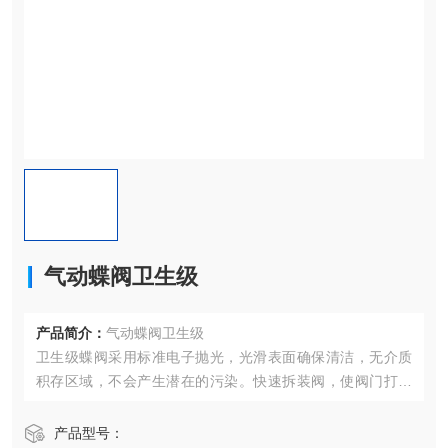
气动蝶阀卫生级
产品简介：
气动蝶阀卫生级
卫生级蝶阀采用标准电子抛光，光滑表面确保清洁，无介质
积存区域，不会产生潜在的污染。快速拆装阀，使阀门打开
和维修快捷容易，使过程停机时间缩短。广泛应用于如食
品、制药、化妆品、洁净蒸汽、酒类、饮料、生化工业过程
产品型号：