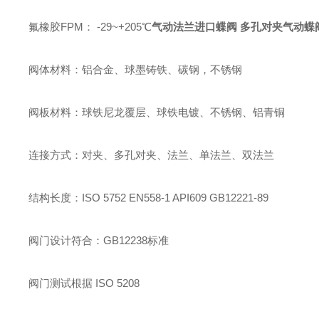
氟橡胶
FPM
：
-29~+205
℃
气动法兰进口蝶阀 多孔对夹气动蝶
阀体材料：铝合金、球墨铸铁、碳钢，不锈钢
阀板材料：球铁尼龙覆层、球铁电镀、不锈钢、铝青铜
连接方式：对夹、多孔对夹、法兰、单法兰、双法兰
结构长度：
ISO 5752 EN558-1 API609 GB12221-89
阀门设计符合：
GB12238
标准
阀门测试根据
ISO 5208