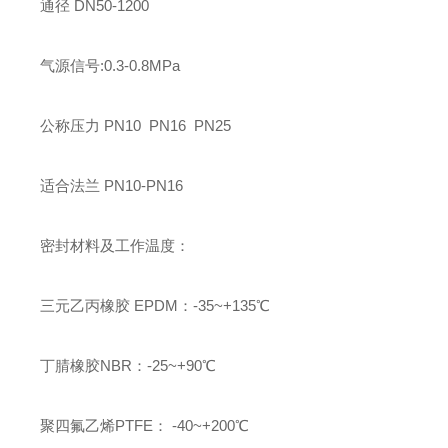
通径
DN50-1200
气源信号
:0.3-0.8MPa
公称压力
PN10 PN16 PN25
适合法兰
PN10-PN16
密封材料及工作温度：
三元乙丙橡胶
EPDM
：
-35~+135
℃
丁腈橡胶
NBR
：
-25~+90
℃
聚四氟乙烯
PTFE
：
-40~+200
℃