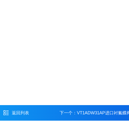
返回列表
下一个：
VT1ADW31AP进口衬氟蝶阀