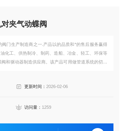
孔对夹气动蝶阀
上的阀门生产制造商之一.产品以的品质和*的售后服务赢得
石油化工、供热制冷、制药、造船、冶金、轻工、环保等
工业蝶阀和驱动器制造供应商。该产品可用做管道系统的切断
装置，电动或气动传动装置，可以满足不同工况具体条
阀
更新时间：
2026-02-06
访问量：
1259