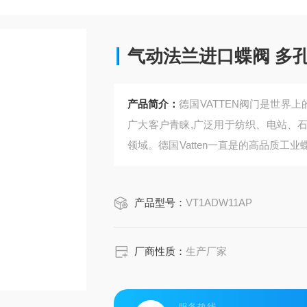
气动法兰进口蝶阀 多
产品简介：
德国VATTEN阀门是世界
广大客户青睐,广泛用于纺织、电站、
领域。德国Vatten一直是的高品质
阀，控制阀和止回阀。完整的手动控制
件 气动法兰进口蝶阀 多孔对夹气动蝶
产品型号：
VT1ADW11AP
厂商性质：
生产厂家