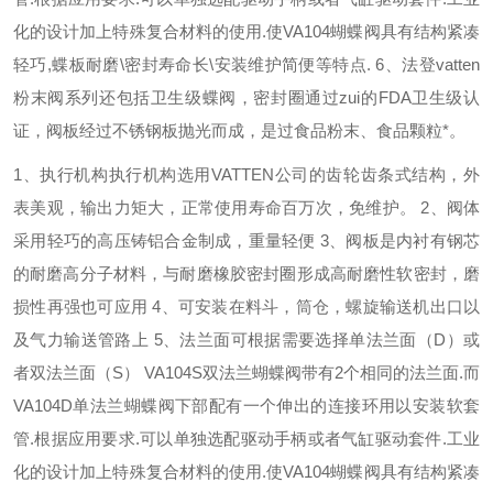
化的设计加上特殊复合材料的使用
.
使
VA104
蝴蝶阀具有结构紧凑
轻巧
,
蝶板耐磨
\
密封寿命长
\
安装维护简便等特点
.
6
、法登
vatten
粉末阀系列还包括卫生级蝶阀，密封圈通过zui的
FDA
卫生级认
证，阀板经过不锈钢板抛光而成，是过食品粉末、食品颗粒*。
1
、执行机构执行机构选用
VATTEN
公司的齿轮齿条式结构，外
表美观，输出力矩大，正常使用寿命百万次，免维护。
2
、阀体
采用轻巧的高压铸铝合金制成，重量轻便
3
、阀板是内衬有钢芯
的耐磨高分子材料，与耐磨橡胶密封圈形成高耐磨性软密封，磨
损性再强也可应用
4
、可安装在料斗，筒仓，螺旋输送机出口以
及气力输送管路上
5
、法兰面可根据需要选择单法兰面（
D
）或
者双法兰面（
S
）
VA104S
双法兰蝴蝶阀带有
2
个相同的法兰面
.
而
VA104D
单法兰蝴蝶阀下部配有一个伸出的连接环用以安装软套
管
.
根据应用要求
.
可以单独选配驱动手柄或者气缸驱动套件
.
工业
化的设计加上特殊复合材料的使用
.
使
VA104
蝴蝶阀具有结构紧凑