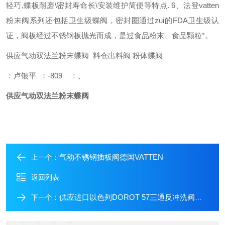
轻巧
,
蝶板耐磨
\
密封寿命长
\
安装维护简便等特点
.
6
、法登
vatten
粉末阀系列还包括卫生级蝶阀，密封圈通过zui的
FDA
卫生级认
证，阀板经过不锈钢板抛光而成，是过食品粉末、食品颗粒*。
供应气动双法兰粉末蝶阀 料仓出料阀 粉体蝶阀
：卢银平
：
-809
：
、
供应气动双法兰粉末蝶阀
气动不锈钢插板阀德国VATTEN
上一个：
返回列表
供应进口以色列DOROT 57三通反冲洗阀三通隔膜阀
下一个：