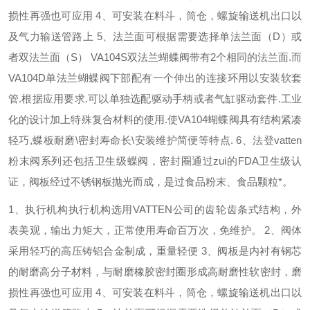
损性再强也可应用
4
、可安装在料斗，筒仓，螺旋输送机出口以
及气力输送管路上
5
、法兰面可根据需要选择单法兰面（
D
）或
者双法兰面（
S
）
VA104S
双法兰蝴蝶阀带有
2
个相同的法兰面
.
而
VA104D
单法兰蝴蝶阀下部配有一个伸出的连接环用以安装软套
管
.
根据应用要求
.
可以单独选配驱动手柄或者气缸驱动套件
.
工业
化的设计加上特殊复合材料的使用
.
使
VA104
蝴蝶阀具有结构紧凑
轻巧
,
蝶板耐磨
\
密封寿命长
\
安装维护简便等特点
.
6
、法登
vatten
粉末阀系列还包括卫生级蝶阀，密封圈通过zui的
FDA
卫生级认
证，阀板经过不锈钢板抛光而成，是过食品粉末、食品颗粒*。
1
、执行机构执行机构选用
VATTEN
公司的齿轮齿条式结构，外
表美观，输出力矩大，正常使用寿命百万次，免维护。
2
、阀体
采用轻巧的高压铸铝合金制成，重量轻便
3
、阀板是内衬有钢芯
的耐磨高分子材料，与耐磨橡胶密封圈形成高耐磨性软密封，磨
损性再强也可应用
4
、可安装在料斗，筒仓，螺旋输送机出口以