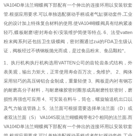
VA104D
单法兰蝴蝶阀下部配有一个伸出的连接环用以安装软套
管
.
根据应用要求
.
可以单独选配驱动手柄或者气缸驱动套件
.
工业
化的设计加上特殊复合材料的使用
.
使
VA104
蝴蝶阀具有结构紧凑
轻巧
,
蝶板耐磨
\
密封寿命长
\
安装维护简便等特点
.
6
、法登
vatten
粉末阀系列还包括卫生级蝶阀，密封圈通过zui的
FDA
卫生级认
证，阀板经过不锈钢板抛光而成，是过食品粉末、食品颗粒*。
1
、执行机构执行机构选用
VATTEN
公司的齿轮齿条式结构，外
表美观，输出力矩大，正常使用寿命百万次，免维护。
2
、阀体
采用轻巧的高压铸铝合金制成，重量轻便
3
、阀板是内衬有钢芯
的耐磨高分子材料，与耐磨橡胶密封圈形成高耐磨性软密封，磨
损性再强也可应用
4
、可安装在料斗，筒仓，螺旋输送机出口以
及气力输送管路上
5
、法兰面可根据需要选择单法兰面（
D
）或
者双法兰面（
S
）
VA104S
双法兰蝴蝶阀带有
2
个相同的法兰面
.
而
VA104D
单法兰蝴蝶阀下部配有一个伸出的连接环用以安装软套
管
.
根据应用要求
.
可以单独选配驱动手柄或者气缸驱动套件
.
工业