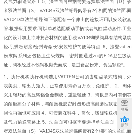
及气力输送管路上
5
、法兰面可根据需要选择单法兰面（
D
）或
者双法兰面（
S
）
VA104S
双法兰蝴蝶阀带有
2
个相同的法兰面
.
而
VA104D
单法兰蝴蝶阀下部配有一个伸出的连接环用以安装软套
管
.
根据应用要求
.
可以单独选配驱动手柄或者气缸驱动套件
.
工业
化的设计加上特殊复合材料的使用
.
使
VA104
蝴蝶阀具有结构紧凑
轻巧
,
蝶板耐磨
\
密封寿命长
\
安装维护简便等特点
.
6
、法登
vatten
粉末阀系列还包括卫生级蝶阀，密封圈通过zui的
FDA
卫生级认
证，阀板经过不锈钢板抛光而成，是过食品粉末、食品颗粒*。
1
、执行机构执行机构选用
VATTEN
公司的齿轮齿条式结构，外
表美观，输出力矩大，正常使用寿命百万次，免维护。
2
、阀体
采用轻巧的高压铸铝合金制成，重量轻便
3
、阀板是内衬有钢芯
的耐磨高分子材料，与耐磨橡胶密封圈形成高耐磨性软密封，磨
联系
损性再强也可应用
4
、可安装在料斗，筒仓，螺旋输送机出口以
及气力输送管路上
5
、法兰面可根据需要选择单法兰面（
D
）或
顶部
者双法兰面（
S
）
VA104S
双法兰蝴蝶阀带有
2
个相同的法兰面
.
而