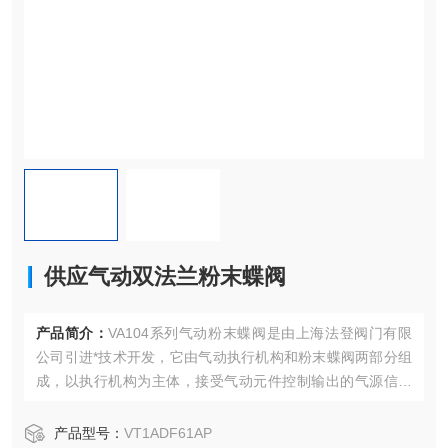
供应气动双法兰粉末蝶阀
产品简介：
VA104系列气动粉末蝶阀是由上海法登阀门有限
公司引进*技术开发，它由气动执行机构和粉末蝶阀两部分组
成，以执行机构为主体，接受气动元件控制输出的气源信号
压力为动力，通过控制元件改变气流方向，控制阀门启闭。
供应气动双法兰粉末蝶阀 料仓出料阀 粉体蝶阀
产品型号：
VT1ADF61AP