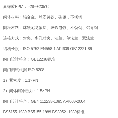
氟橡胶
FPM
：
-29~+205
℃
阀体材料：铝合金、球墨铸铁、碳钢，不锈钢
阀板材料：球铁尼龙覆层、球铁电镀、不锈钢、铝青铜
连接方式：对夹、多孔对夹、法兰、单法兰、双法兰
结构长度：
ISO 5752 EN558-1 API609 GB12221-89
阀门设计符合：
GB12238
标准
阀门测试根据
ISO 5208
1
）紧密度：
1.1
×
PN
2
）阀体耐冲击力：
1.5
×
PN
阀门设计符合：
GB/T112238-1989 API609-2004
BS5155-1989 BS5155-1989 BS3952 -1989
标准