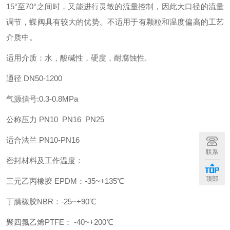
15°至70°之间时，又能进行灵敏的流量控制，因此大口径的流量
调节，蝶阀具有较大的优势。不适用于有颗粒和温度偏高的工艺
介质中。
适用介质：水，酸碱性，硬度，耐腐蚀性
.
通径
DN50-1200
气源信号
:0.3-0.8MPa
公称压力
PN10 PN16 PN25
适合法兰
PN10-PN16
联系
密封材料及工作温度：
顶部
三元乙丙橡胶
EPDM
：
-35~+135
℃
丁腈橡胶
NBR
：
-25~+90
℃
聚四氟乙烯
PTFE
：
-40~+200
℃