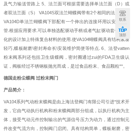
及气力输送管路上 5、法兰面可根据需要选择单法兰面（D）或
者双法兰面（S） VA104S双法兰蝴蝶阀带有2个相同的法兰面.而
联系
VA104D单法兰蝴蝶阀下部配有一个伸出的连接环用以安装软套
管.根据应用要求.可以单独选配驱动手柄或者气缸驱动套件.工业
顶部
化的设计加上特殊复合材料的使用.使VA104蝴蝶阀具有结构紧凑
轻巧,蝶板耐磨\密封寿命长\安装维护简便等特点.
6、法登vatten
粉末阀系列还包括卫生级蝶阀，密封圈通过zui的FDA卫生级认
证，阀板经过不锈钢板抛光而成，是过食品粉末、食品颗粒**。
德国走粉尘蝶阀 过粉末阀门
产
品
简介：
VA104系列气动粉末蝶阀是由上海法登阀门有限公司引进*技术开
发，它由气动执行机构和粉末蝶阀两部分组成，以执行机构为主
体，接受气动元件控制输出的气源信号压力为动力，通过控制元
件改变气流方向，控制阀门启闭。具有结构简单，蝶板耐磨，密