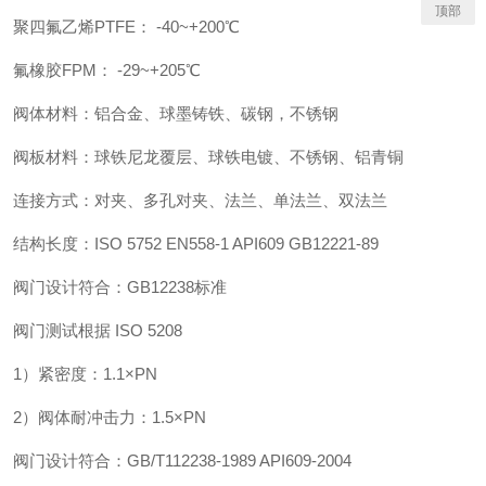
顶部
聚四氟乙烯
PTFE
：
-40~+200
℃
氟橡胶
FPM
：
-29~+205
℃
阀体材料：铝合金、球墨铸铁、碳钢，不锈钢
阀板材料：球铁尼龙覆层、球铁电镀、不锈钢、铝青铜
连接方式：对夹、多孔对夹、法兰、单法兰、双法兰
结构长度：
ISO 5752 EN558-1 API609 GB12221-89
阀门设计符合：
GB12238
标准
阀门测试根据
ISO 5208
1
）紧密度：
1.1
×
PN
2
）阀体耐冲击力：
1.5
×
PN
阀门设计符合：
GB/T112238-1989 API609-2004