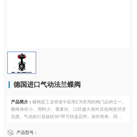
德国进口气动法兰蝶阀
产品简介：
蝶阀是工业管道中应用Z为常用的阀门品种之一。
蝶阀体积小、用料少、重量轻、口径越大相对其他阀更经济
实惠。气动执行器旋转90°即可快速启闭，操作简单。同时该
阀门具有良好的流体控制特性。蝶阀处于*开启位置时，蝶板
厚度是介质流经阀体时*的阻力，因此通过该阀门所产生的压
产品型号：